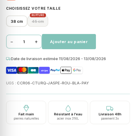
CHOISISSEZ VOTRE TAILLE
RUPTURE
38 cm
45 cm
−
+
Ajouter au panier
quantité
de
Collier
Date de livraison estimée 11/08/2026 - 13/08/2026
perles
stripe
heishi
turquoise
UGS :
CCR06-CTURQ-JASPE-ROU-BLA-PAY
jaspe
rouge
paysage
et
Fait main
Résistant à l'eau
Livraison 48h
blanc
pierres naturelles
acier inox 316L
paiement 3x