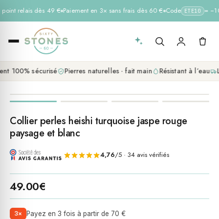
 point relais dès 49 €
Paiement en 3× sans frais dès 60 €
Code
= −10 
ETE10
nt 100% sécurisé
Pierres naturelles · fait main
Résistant à l’eau
L
Collier perles heishi turquoise jaspe rouge
paysage et blanc
4,76
/5 · 34 avis vérifiés
49.00
€
3×
Payez en 3 fois à partir de 70 €