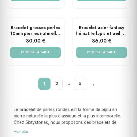
PLUSIEURS TAILLES
PLUSIEURS TAILLES
Bracelet grosses perles
Bracelet acier fantasy
10mm pierres naturelles
hématite lapis et oeil de
œil de tigre rouge tête
tigre
30,00 €
36,00 €
de mort
CHOISIR LA TAILLE
CHOISIR LA TAILLE
→
1
2
…
5
Le bracelet de perles rondes est la forme de bijou en
pierre naturelle la plus classique et la plus intemporelle.
Chez Sixtystones, nous proposons des bracelets de
perles rondes en pierres naturelles dans plusieurs
Voir plus
diamètres, des plus fins aux plus généreux, pour