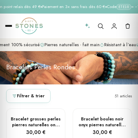
n point relais dès 49 €
Paiement en 3× sans frais dès 60 €
Code
= −1
ETE10
ent 100% sécurisé
Pierres naturelles · fait main
Résistant à l’eau
Bracelets Perles Rondes
Filtrer & trier
51 articles
PLUSIEURS TAILLES
PLUSIEURS TAILLES
Bracelet grosses perles
Bracelet boules noir
pierres naturelles onyx
onyx pierres naturelles
tête de mort diametre
croix rock
30,00 €
30,00 €
10mm