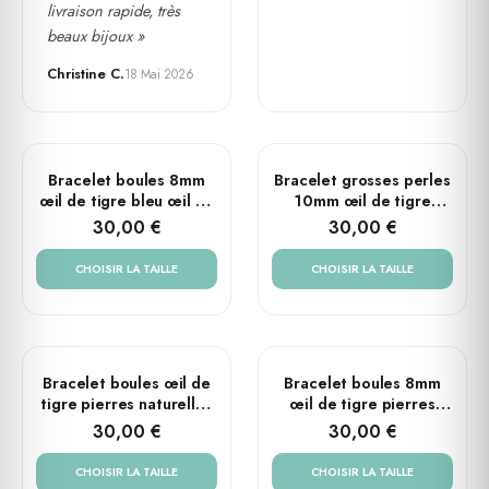
livraison rapide, très
beaux bijoux »
Christine C.
18 Mai 2026
PLUSIEURS TAILLES
PLUSIEURS TAILLES
Bracelet boules 8mm
Bracelet grosses perles
œil de tigre bleu œil de
10mm œil de tigre
faucon pierres
pierres naturelles tête
30,00 €
30,00 €
naturelles tête de mort
de mort
CHOISIR LA TAILLE
CHOISIR LA TAILLE
PLUSIEURS TAILLES
PLUSIEURS TAILLES
Bracelet boules œil de
Bracelet boules 8mm
tigre pierres naturelles
œil de tigre pierres
croix rock 8mm
naturelles tête de mort
30,00 €
30,00 €
CHOISIR LA TAILLE
CHOISIR LA TAILLE