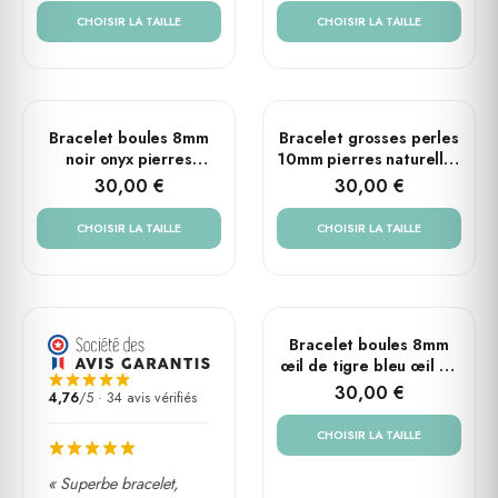
CHOISIR LA TAILLE
CHOISIR LA TAILLE
PLUSIEURS TAILLES
PLUSIEURS TAILLES
Bracelet boules 8mm
Bracelet grosses perles
noir onyx pierres
10mm pierres naturelles
naturelles tête de mort
œil de tigre bleu tête
30,00 €
30,00 €
de mort
CHOISIR LA TAILLE
CHOISIR LA TAILLE
PLUSIEURS TAILLES
Bracelet boules 8mm
œil de tigre bleu œil de
faucon pierres
30,00 €
4,76
/5 · 34 avis vérifiés
naturelles croix rock
CHOISIR LA TAILLE
« Superbe bracelet,