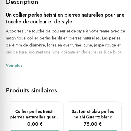
Description
Un collier perles heishi en pierres naturelles pour une
touche de couleur et de style
Apportez une touche de couleur et de style à votre tenue avec ce
magnifique collier perles heishi en
pierres naturelles
. Les perles
de 4 mm de diamètre, faites en aventurine jaune, jaspe rouge et
œil de tigre, ajoutent une note vibrante et chaleureuse à ce bijou.
Le métal argenté qui entoure les perles apporte une touche
Voir plus
d'élégance et de modernité.
Des pierres naturelles aux propriétés bénéfiques
pour le bien-être
Produits similaires
Ce collier perles heishi est non seulement un accessoire de
mode, mais il est également doté de pierres naturelles aux
propriétés bénéfiques pour le bien-être. L'aventurine jaune est
PLUSIEURS TAILLES
Collier perles heishi
Sautoir chakra perles
Co
connue pour favoriser la prospérité et la chance, le jaspe rouge
pierres naturelles quartz
heishi Quartz blanc
rose améthyste
apporte force et vitalité, tandis que l'œil de tigre apaise les peurs
0,00 €
75,00 €
et stimule la confiance en soi. Portez ce collier pour vous sentir à