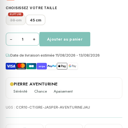
CHOISISSEZ VOTRE TAILLE
RUPTURE
38 cm
45 cm
−
+
Ajouter au panier
quantité
de
Collier
Date de livraison estimée 11/08/2026 - 13/08/2026
perles
stripe
heishi
pierres
naturelles
PIERRE AVENTURINE
œil
Sérénité
Chance
Apaisement
de
tigre
UGS :
CCR10-CTIGRE-JASPER-AVENTURINEJAU
jaspe
rouge
aventurine