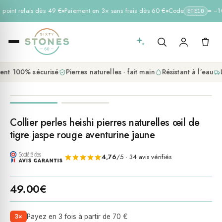
 point relais dès 49 €
Paiement en 3× sans frais dès 60 €
Code
= −10 
ETE10
nt 100% sécurisé
Pierres naturelles · fait main
Résistant à l’eau
L
Collier perles heishi pierres naturelles œil de
tigre jaspe rouge aventurine jaune
4,76
/5 · 34 avis vérifiés
49.00
€
3×
Payez en 3 fois à partir de 70 €