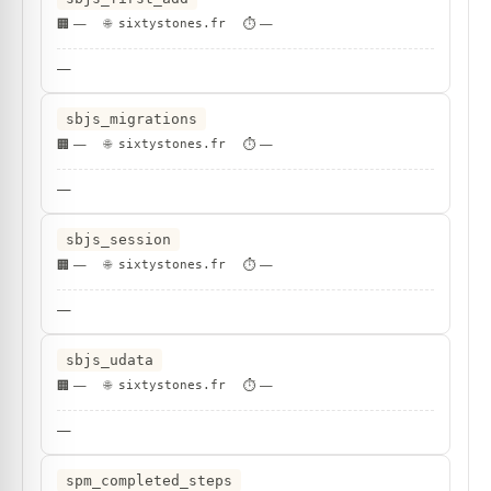
—
sixtystones.fr
—
—
sbjs_migrations
—
sixtystones.fr
—
—
sbjs_session
—
sixtystones.fr
—
—
sbjs_udata
—
sixtystones.fr
—
—
spm_completed_steps