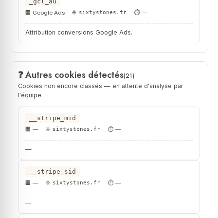
_gcl_au
Google Ads
sixtystones.fr
—
Attribution conversions Google Ads.
Autres cookies détectés
(21)
Cookies non encore classés — en attente d'analyse par
l'équipe.
__stripe_mid
—
sixtystones.fr
—
—
__stripe_sid
—
sixtystones.fr
—
—