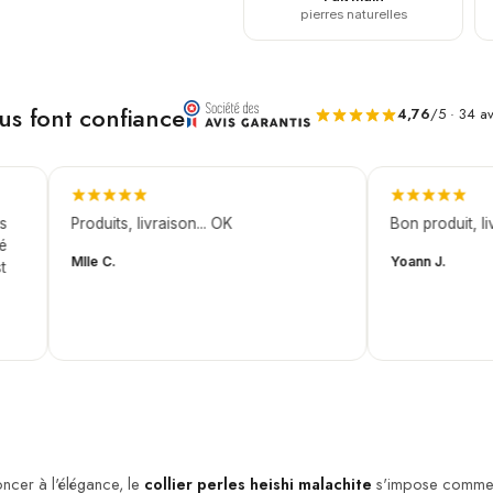
pierres naturelles
ous font confiance
4,76
/5 · 34 av
Produits, livraison... OK
Bon produit, livra
Mlle C.
Yoann J.
ncer à l'élégance, le
collier perles heishi malachite
s'impose comme u