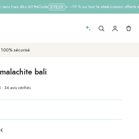
ans frais dès 60 €
Code
= −10 % sur tout le site
Livraison offerte e
ETE10
 100% sécurisé
 malachite bali
 · 34 avis vérifiés
 €