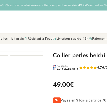
0 % sur tout le site
Livraison offerte en point relais dès 49 €
Paiement en 3× s
elles · fait main
Résistant à l’eau
Livraison rapide 48h
Paiement
Collier perles heishi
4,76
/5
49.00
€
3×
Payez en 3 fois à partir de 70