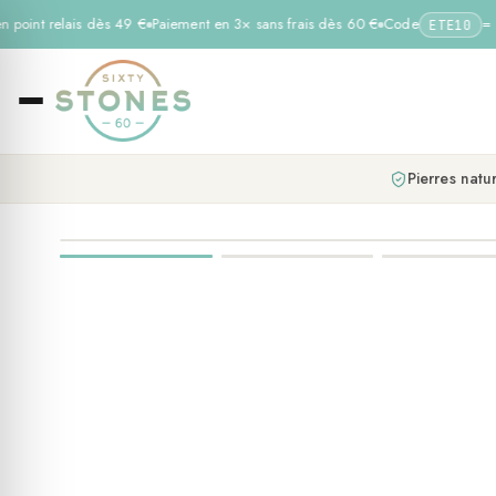
n point relais dès 49 €
Paiement en 3× sans frais dès 60 €
Code
= −1
ETE10
Pierres natur