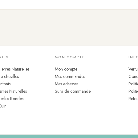
onde naturel
endant le collier absolument unique
les, ce collier est conçu pour rester à votre cou en toutes circonstances
la malachite, vous permet de ne jamais avoir à l'enlever — et d'en faire 
RIES
MON COMPTE
INF
 ou chlorée suffira à préserver l'éclat de la pierre et la tenue de l'acier
ierres Naturelles
Mon compte
Vertu
e chevilles
Mes commandes
Condi
Enfants
Mes adresses
Polit
erres Naturelles
Suivi de commande
Polit
Perles Rondes
Retou
Cuir