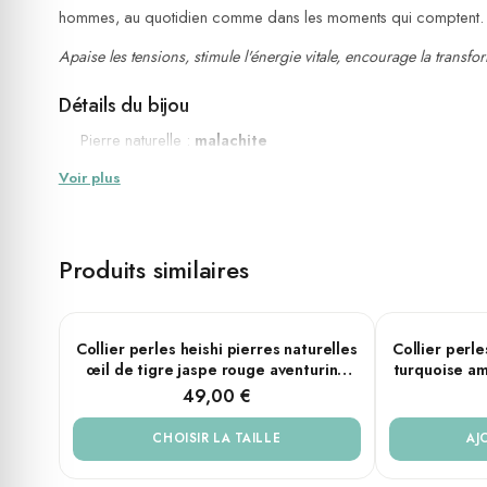
hommes, au quotidien comme dans les moments qui comptent.
Apaise les tensions, stimule l'énergie vitale, encourage la transfor
Détails du bijou
Pierre naturelle :
malachite
Forme des perles : heishi — disques fins de 4 mm de diamèt
Voir plus
Finitions : acier doré
Longueurs disponibles : 38 cm ou 45 cm
Modèle : femme & homme
Produits similaires
Fait main
Aventurine
Agate rouge
💧
Résistant à l'eau (douche, mer, piscine)
PLUSIEURS TAILLES
Collier perles heishi pierres naturelles
Collier perle
œil de tigre jaspe rouge aventurine
turquoise am
Symbolique de la pierre
jaune
49,00 €
La
malachite
est l'une des pierres les plus reconnaissables du 
associe une énergie de transformation — celle qui aide à lâcher 
CHOISIR LA TAILLE
AJ
🌿 Encouragerait l'ouverture et la confiance dans les chang