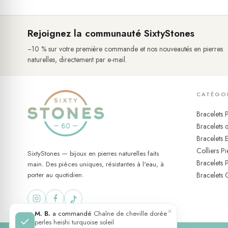
⚡ Associée à l'énergie vitale et à la vitalité physique
Symbolise la croissance, le renouveau et la connexion au m
Rejoignez la communauté SixtyStones
Chaque perle heishi présente ses propres nuances de vert, r
−10 % sur votre première commande et nos nouveautés en pierres
Un bijou pour tous les jours
naturelles, directement par e-mail.
Contrairement à la grande majorité des bijoux en pierres naturel
l'eau, rare pour une pièce intégrant une pierre naturelle comme 
CATÉGO
rinçage à l'eau claire après un contact prolongé avec l'eau salée
Bracelets P
Bracelets d
Bracelets 
Colliers Pi
SixtyStones — bijoux en pierres naturelles faits
Bracelets 
main. Des pièces uniques, résistantes à l'eau, à
porter au quotidien.
Bracelets 
×
M. B.
a commandé
Chaîne de cheville dorée
perles heishi turquoise soleil