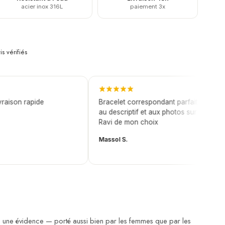
acier inox 316L
paiement 3x
is vérifiés
ison rapide
Bracelet correspondant parfaitement
au descriptif et aux photos sur le site.
Ravi de mon choix
Massol S.
ne évidence — porté aussi bien par les femmes que par les