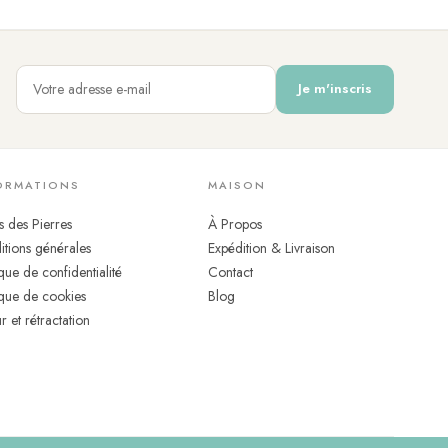
Je m'inscris
 : sous la douche, en mer ou à la piscine. Cette résistance à
un véritable compagnon du quotidien. Pour l'entretien, un simple
ORMATIONS
MAISON
 doré.
s des Pierres
À Propos
tions générales
Expédition & Livraison
ique de confidentialité
Contact
ique de cookies
Blog
r et rétractation