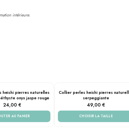
mation intérieure.
re
Serpenggiante
PLUSIEURS TAILLES
s heishi pierres naturelles
Collier perles heishi pierres naturel
éthyste onyx jaspe rouge
serpeggiante
24,00 €
49,00 €
monde minéral : ses volutes vertes, uniques à chaque perle, évoquent la p
ce qui n'est plus utile pour mieux avancer.
OUTER AU PANIER
CHOISIR LA TAILLE
ements