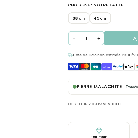
CHOISISSEZ VOTRE TAILLE
38 cm
45 cm
−
+
Aj
quantité
de
Date de livraison estimée 11/08/2
Collier
perles
stripe
heishi
malachite
bali
PIERRE MALACHITE
Transf
UGS :
CCR510-CMALACHITE
Fait main