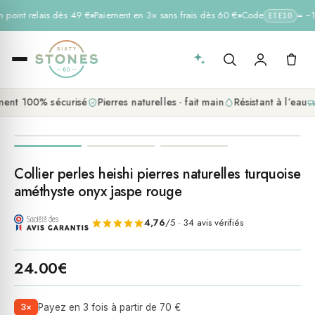
n point relais dès 49 €
Paiement en 3× sans frais dès 60 €
Code
= −10
ETE10
ent 100% sécurisé
Pierres naturelles · fait main
Résistant à l’eau
Collier perles heishi pierres naturelles turquoise
améthyste onyx jaspe rouge
4,76
/5 · 34 avis vérifiés
24.00
€
3×
Payez en 3 fois à partir de 70 €