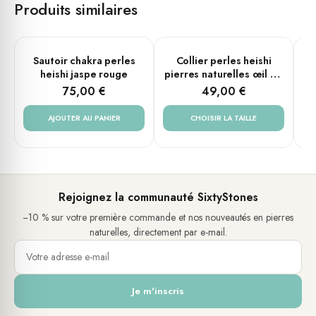
Produits similaires
PLUSIEURS TAILLES
Sautoir chakra perles
Collier perles heishi
heishi jaspe rouge
pierres naturelles œil de
pi
tigre jaspe rouge
75,00 €
49,00 €
aventurine jaune
AJOUTER AU PANIER
CHOISIR LA TAILLE
Rejoignez la communauté SixtyStones
−10 % sur votre première commande et nos nouveautés en pierres
naturelles, directement par e-mail.
Je m'inscris