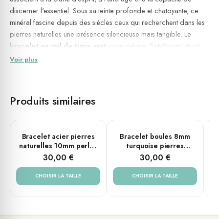
discerner l'essentiel. Sous sa teinte profonde et chatoyante, ce
minéral fascine depuis des siècles ceux qui recherchent dans les
pierres naturelles une présence silencieuse mais tangible. Le
bracelet en œil de tigre vert
proposé par SixtyStones réunit
cette symbolique forte et une réalisation
faite à la main
soignée,
Voir plus
pour un bijou à la fois sincère et polyvalent, porté aussi bien par
les femmes que par les hommes.
Produits similaires
Ancre et clarté : l'œil de tigre vert invite à voir avec lucidité et à
rester centré.
💎 Matières & dimensions
PLUSIEURS TAILLES
PLUSIEURS TAILLES
Bracelet acier pierres
Bracelet boules 8mm
naturelles 10mm perles
turquoise pierres
pi
Pierre naturelle : œil de tigre vert
rondes agate noir
naturelles croix rock
30,00 €
30,00 €
Diamètre des perles : 8 mm
Matière : acier et pierre naturelle
CHOISIR LA TAILLE
CHOISIR LA TAILLE
Couleur du métal : argenté
Tailles disponibles : Small (16 cm), Medium (18 cm), Large (20
cm)