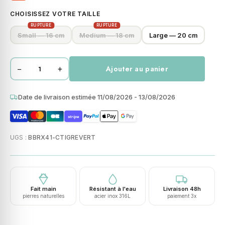
CHOISISSEZ VOTRE TAILLE
RUPTURE
RUPTURE
Small — 16 cm
Medium — 18 cm
Large — 20 cm
−
+
Ajouter au panier
quantité
de
Bracelet
Date de livraison estimée 11/08/2026 - 13/08/2026
acier
stripe
pierres
naturelles
UGS :
BBRX41-CTIGREVERT
œil
de
tigre
vert
Fait main
Résistant à l'eau
Livraison 48h
perles
pierres naturelles
acier inox 316L
paiement 3x
rondes
8mm