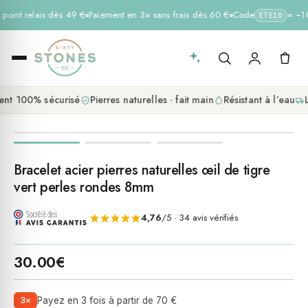
 point relais dès 49 €
Paiement en 3× sans frais dès 60 €
Code
= −10 
ETE10
nt 100% sécurisé
Pierres naturelles · fait main
Résistant à l’eau
L
Bracelet acier pierres naturelles œil de tigre
vert perles rondes 8mm
4,76
/5 · 34 avis vérifiés
30.00
€
3×
Payez en 3 fois à partir de 70 €