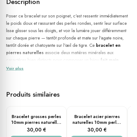
Description
Poser ce bracelet sur son poignet, c'est ressentir immédiatement
le poids doux et rassurant des perles rondes, sentir leur surface
lisse glisser sous les doigts, et voir la lumière jouer différemment
sur chaque pierre — tantôt profonde et mate sur l'agate noire,
tantôt dorée et chatoyante sur l'œil de tigre. Ce
bracelet en
pierres naturelles
associe deux matières minérales aux
caractères bien distincts pour composer un bijou
fait main
,
porté aussi bien par les femmes que par les hommes, et conçu
Voir plus
pour accompagner chaque journée sans jamais s'effacer.
Ancrage, clarté mentale, confiance en soi et protection
Produits similaires
symbolique.
💎 Matières & dimensions
PLUSIEURS TAILLES
PLUSIEURS TAILLES
Bracelet grosses perles
Bracelet acier pierres
B
Pierres
: Agate noire et œil de tigre — perles rondes de 10
10mm pierres naturelles
naturelles 10mm perles
pe
mm de diamètre
œil de tigre bleu tête de
rondes oeil de tigre
30,00 €
30,00 €
Matière
: Pierres naturelles et acier argenté
mort
rouge