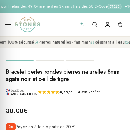
 point relais dès 49 €
Paiement en 3× sans frais dès 60 €
Code
= −10 
ETE10
nt 100% sécurisé
Pierres naturelles · fait main
Résistant à l’eau
L
Bracelet perles rondes pierres naturelles 8mm
agate noir et oeil de tigre
4,76
/5 · 34 avis vérifiés
30.00
€
3×
Payez en 3 fois à partir de 70 €