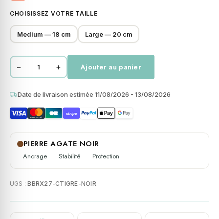
CHOISISSEZ VOTRE TAILLE
Medium — 18 cm
Large — 20 cm
−
+
Ajouter au panier
quantité
de
Bracelet
Date de livraison estimée 11/08/2026 - 13/08/2026
perles
stripe
rondes
pierres
naturelles
PIERRE AGATE NOIR
8mm
Ancrage
Stabilité
Protection
agate
noir
UGS :
BBRX27-CTIGRE-NOIR
et
oeil
de