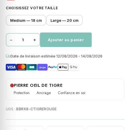
CHOISISSEZ VOTRE TAILLE
Medium — 18 cm
Large — 20 cm
−
+
Ajouter au panier
quantité
de
Bracelet
Date de livraison estimée 12/08/2026 - 14/08/2026
boules
stripe
8mm
œil
de
PIERRE OEIL DE TIGRE
tigre
Protection
Ancrage
Confiance en soi
rouge
œil
UGS :
BBRX8-CTIGREROUGE
de
taureau
pierres