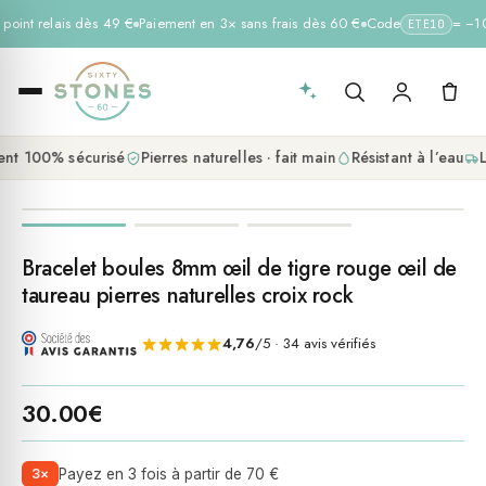
 point relais dès 49 €
Paiement en 3× sans frais dès 60 €
Code
= −10 
ETE10
nt 100% sécurisé
Pierres naturelles · fait main
Résistant à l’eau
L
Bracelet boules 8mm œil de tigre rouge œil de
taureau pierres naturelles croix rock
4,76
/5 · 34 avis vérifiés
30.00
€
3×
Payez en 3 fois à partir de 70 €