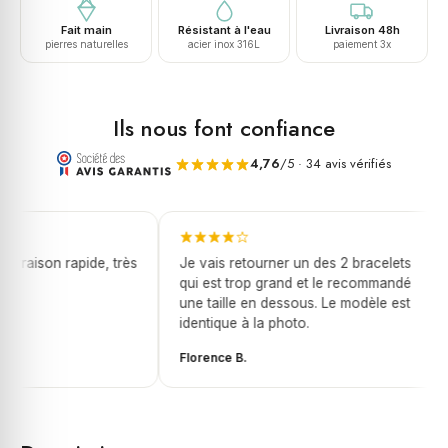
naturelles
Fait main
Résistant à l'eau
Livraison 48h
croix
pierres naturelles
acier inox 316L
paiement 3x
rock
Ils nous font confiance
4,76
/5 · 34 avis vérifiés
ivraison rapide, très
Je vais retourner un des 2 bracelets
qui est trop grand et le recommandé
une taille en dessous. Le modèle est
identique à la photo.
Florence B.