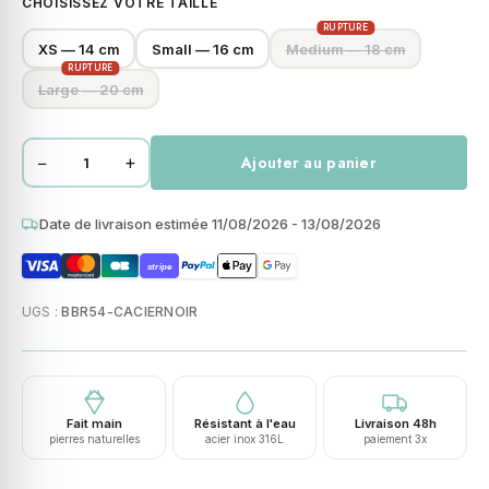
CHOISISSEZ VOTRE TAILLE
RUPTURE
XS — 14 cm
Small — 16 cm
Medium — 18 cm
RUPTURE
Large — 20 cm
−
+
Ajouter au panier
quantité
de
Bracelet
Date de livraison estimée 11/08/2026 - 13/08/2026
heishi
stripe
métal
série
UGS :
BBR54-CACIERNOIR
acier
et
noir
mat
Fait main
Résistant à l'eau
Livraison 48h
pierres naturelles
acier inox 316L
paiement 3x