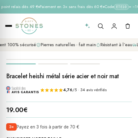
 point relais dès 49 €
Paiement en 3× sans frais dès 60 €
Code
= −10 
ETE10
nt 100% sécurisé
Pierres naturelles · fait main
Résistant à l’eau
L
promo
Bracelet heishi métal série acier et noir mat
4,76
/5 · 34 avis vérifiés
19.00
€
3×
Payez en 3 fois à partir de 70 €