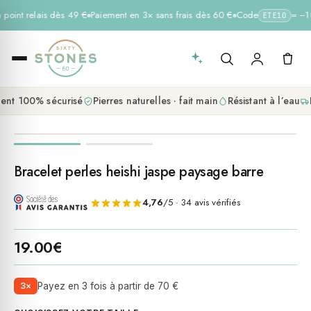
 point relais dès 49 €
Paiement en 3× sans frais dès 60 €
Code
= −10
ETE10
nt 100% sécurisé
Pierres naturelles · fait main
Résistant à l’eau
L
promo
Bracelet perles heishi jaspe paysage barre
4,76
/5 · 34 avis vérifiés
19.00
€
3×
Payez en 3 fois à partir de 70 €