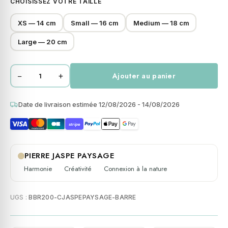
CHOISISSEZ VOTRE TAILLE
XS — 14 cm
Small — 16 cm
Medium — 18 cm
Large — 20 cm
−
+
Ajouter au panier
quantité
de
Bracelet
Date de livraison estimée 12/08/2026 - 14/08/2026
perles
stripe
heishi
jaspe
paysage
PIERRE JASPE PAYSAGE
barre
Harmonie
Créativité
Connexion à la nature
UGS :
BBR200-CJASPEPAYSAGE-BARRE