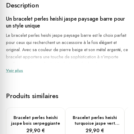
Description
Un bracelet perles heishi jaspe paysage barre pour
un style unique
Le bracelet perles heishi jaspe paysage barre est le choix parfait
pour ceux qui recherchent un accessoire à la fois élégant et
original. Avec sa couleur de pierre beige et son métal argenté, ce
bracelet apportera une touche de sophistication à n'importe
quelle tenue. Les perles heishi de 6 mm de diamètre sont
Voir plus
fabriquées en acier, ce qui garantit une durabilité exceptionnelle.
Disponible en différentes tailles pour convenir à tous, ce modèle
convient aussi bien aux enfants qu'aux femmes et aux hommes.
Produits similaires
Un bijou qui apporte énergie et équilibre
Le jaspe paysage, utilisé comme pierre principale de ce
bracelet, est réputé pour ses propriétés énergétiques bénéfiques.
PLUSIEURS TAILLES
PLUSIEURS TAILLES
Bracelet perles heishi
Bracelet perles heishi
B
Il est connu pour favoriser l'équilibre émotionnel, la stabilité et la
jaspe bois serpeggiante
turquoise jaspe vert
ag
coconut
confiance en soi. En portant ce bracelet, vous pourrez ressentir
29,90 €
29,90 €