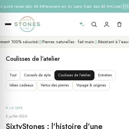
en point relais dès 49 €
Paiement en 3× sans frais dès 60 €
Code
ETE
ment 100% sécurisé
Pierres naturelles · fait main
Résistant à l’eau
Coulisses de l’atelier
Tout
Conseils de style
Coulisses de l’atelier
Entretien
Idées cadeaux
Vertus des pierres
Voyage & origines
À LA UNE
COULISSES DE L’ATELIER
5 juillet 2026
SixtyStones : l’histoire d’une