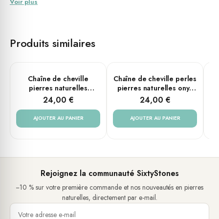
Voir plus
Un accessoire tendance pour affirmer votre
personnalité
Cette chaîne de cheville triples chaines argenté est bien plus qu'un
Produits similaires
simple bijou, c'est un véritable accessoire de mode. En l'ajoutant
à votre tenue, vous affirmez votre personnalité et votre goût pour
les détails raffinés. Que ce soit pour une soirée habillée ou pour
Chaîne de cheville
Chaîne de cheville perles
Ch
une tenue décontractée, cette chaîne de cheville saura s'adapter
pierres naturelles
pierres naturelles onyx
blanche
vert
à toutes les occasions.
24,00 €
24,00 €
Un cadeau idéal pour faire plaisir à vos proches
AJOUTER AU PANIER
AJOUTER AU PANIER
Vous recherchez un cadeau original et unique pour une
personne qui vous est chère ? Ne cherchez plus, cette chaîne de
cheville triples chaines argenté est le choix parfait ! Son design
moderne et sophistiqué en fait un présent qui fera sensation.
Rejoignez la communauté SixtyStones
Offrez ce bijou à votre conjoint(e), votre meilleur(e) ami(e) ou un
−10 % sur votre première commande et nos nouveautés en pierres
membre de votre famille et faites leur plaisir en leur offrant un
naturelles, directement par e-mail.
accessoire de mode qui ne passera pas inaperçu.