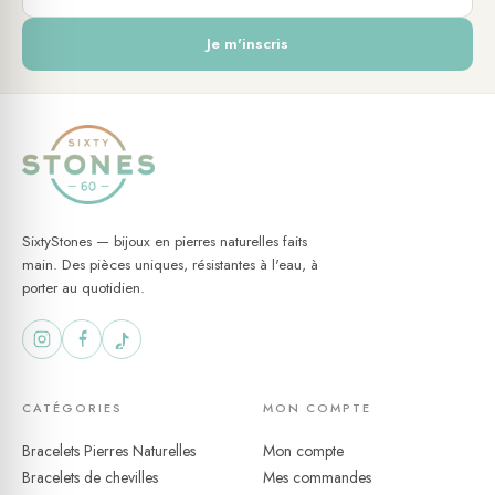
chaîne de cheville
triples chaines
Je m'inscris
argenté
acier
accessoire de mode
cadeau idéal
originalité
SixtyStones — bijoux en pierres naturelles faits
main. Des pièces uniques, résistantes à l'eau, à
porter au quotidien.
CATÉGORIES
MON COMPTE
Bracelets Pierres Naturelles
Mon compte
Bracelets de chevilles
Mes commandes