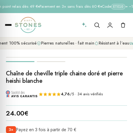
n point relais dès 49 €
Paiement en 3× sans frais dès 60 €
Code
= −10
ETE10
ent 100% sécurisé
Pierres naturelles · fait main
Résistant à l’eau
Chaîne de cheville triple chaine doré et pierre
heishi blanche
4,76
/5 · 34 avis vérifiés
24.00
€
3×
Payez en 3 fois à partir de 70 €