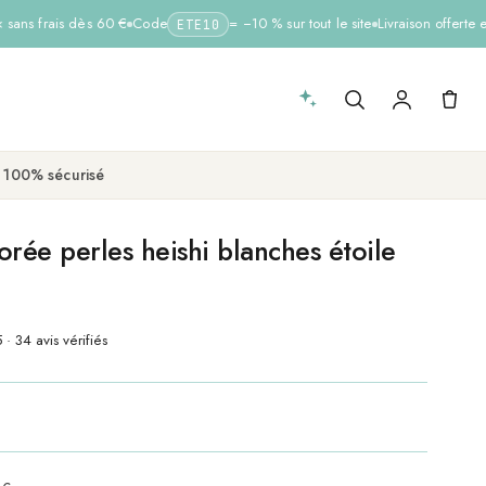
ans frais dès 60 €
Code
= −10 % sur tout le site
Livraison offerte e
ETE10
 100% sécurisé
orée perles heishi blanches étoile
 · 34 avis vérifiés