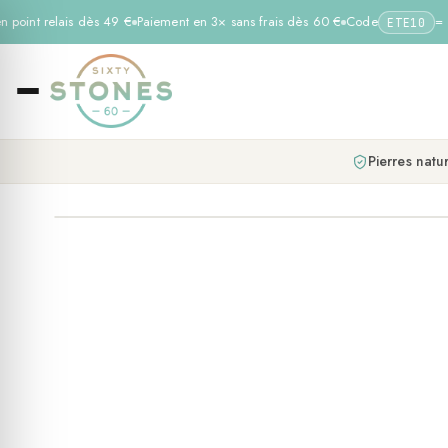
n point relais dès 49 €
Paiement en 3× sans frais dès 60 €
Code
= −1
ETE10
Pierres natur