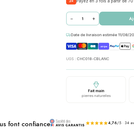
3×
Payez en 3 fois à partir de 70
−
+
Aj
Date de livraison estimée 11/08/2
stripe
UGS :
CHC018-CBLANC
Fait main
pierres naturelles
ous font confiance
4,76
/5 · 34 av