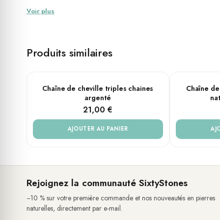
Le bracelet de cheville est vraiment agréable à regarder, les co
Voir plus
d'ajouter une touche de couleur à n'importe quel look.
Cette Chaîne de cheville per
Produits similaires
Que vous rencontriez des amis pour un brunch ou que vous allie
moderne et audacieuse, tout comme vous. Vous pouvez le porter
très confortable à porter
.
Chaîne de cheville triples chaines
Chaîne de 
argenté
na
21,00 €
AJOUTER AU PANIER
AJ
Rejoignez la communauté SixtyStones
−10 % sur votre première commande et nos nouveautés en pierres
naturelles, directement par e-mail.