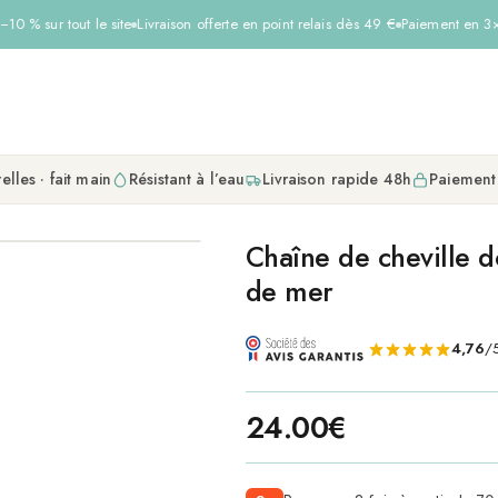
0 % sur tout le site
Livraison offerte en point relais dès 49 €
Paiement en 3× s
elles · fait main
Résistant à l’eau
Livraison rapide 48h
Paiement
Chaîne de cheville d
de mer
4,76
/5
24.00
€