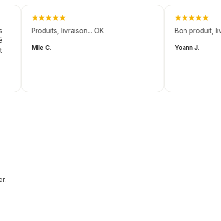
Produits, livraison... OK
Bon produit, livra
Mlle C.
Yoann J.
er.