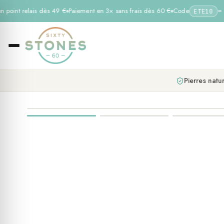
n point relais dès 49 €
Paiement en 3× sans frais dès 60 €
Code
= −1
ETE10
Pierres natur