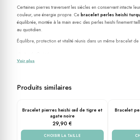
Certaines pierres traversent les siècles en conservant intacte le
couleur, une énergie propre. Ce
bracelet perles heishi tur
équilibrée, montée à la main avec des perles heishi finement tail
au quotidien.
Équilibre, protection et vitalité réunis dans un même bracelet de 
💎 Spécificités
Voir plus
Pierres naturelles
: Turquoise, Améthyste, Jaspe rouge impé
Couleurs : Bleu, Mauve, Rose, Blanc
Diamètre des perles : 4 mm
Produits similaires
Forme des perles : Heishi
Agate
Jade impéria
Métal : Acier doré
Matière : Acier
PLUSIEURS TAILLES
PLUSIEURS T
Bracelet pierres heishi œil de tigre et
Bracelet per
agate noire
Modèle : Femme
29,90 €
Tailles disponibles : Small — 16 cm, 18 cm, Large — 20 cm
Montage sur élastique — s'ajuste naturellement à tous les poi
CHOISIR LA TAILLE
CH