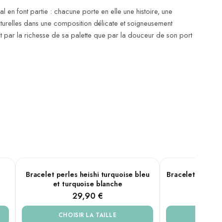
al en font partie : chacune porte en elle une histoire, une
naturelles dans une composition délicate et soigneusement
tant par la richesse de sa palette que par la douceur de son port
Turquoise
Coquillage
PLUSIEURS TAILLES
PLUSIEURS TAILL
Bracelet perles heishi turquoise bleu
Bracelet perles 
et turquoise blanche
coco e
29,90 €
2
CHOISIR LA TAILLE
CHOIS