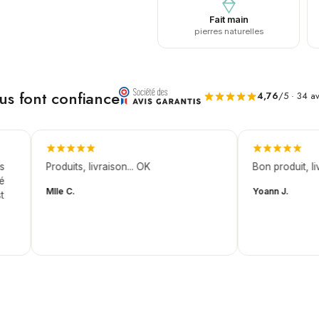
Fait main
pierres naturelles
ous font confiance
4,76
/5 · 34 av
Produits, livraison... OK
Bon produit, livra
Mlle C.
Yoann J.