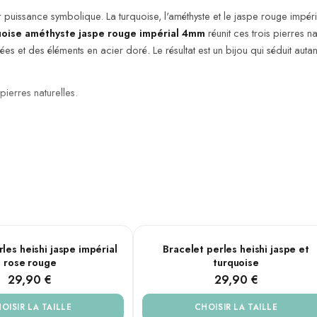
ur puissance symbolique. La turquoise, l'améthyste et le jaspe rouge impéri
quoise améthyste jaspe rouge impérial 4mm
réunit ces trois pierres 
lées et des éléments en acier doré. Le résultat est un bijou qui séduit au
pierres naturelles.
rial
l rose
Jaspe
AILLES
PLUSIEURS TAILLES
les heishi jaspe impérial
Bracelet perles heishi jaspe et
rose rouge
turquoise
29,90 €
29,90 €
gnets, sans fermeture
OISIR LA TAILLE
CHOISIR LA TAILLE