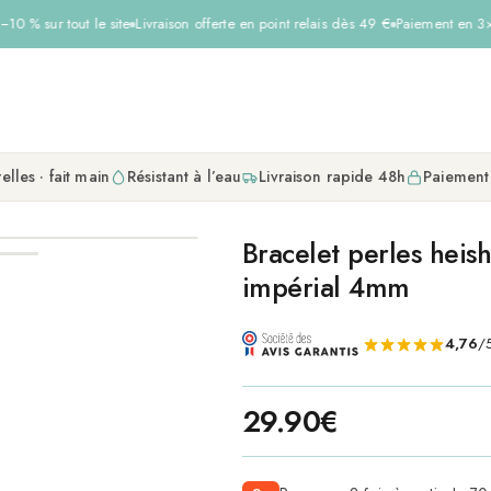
0 % sur tout le site
Livraison offerte en point relais dès 49 €
Paiement en 3× s
elles · fait main
Résistant à l’eau
Livraison rapide 48h
Paiement
Bracelet perles heis
impérial 4mm
4,76
/5
29.90
€