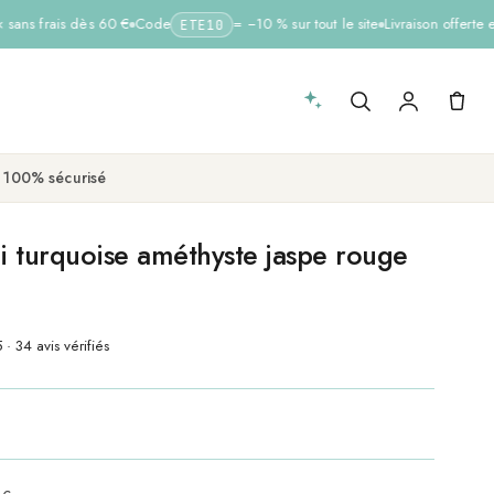
ans frais dès 60 €
Code
= −10 % sur tout le site
Livraison offerte e
ETE10
 100% sécurisé
hi turquoise améthyste jaspe rouge
 · 34 avis vérifiés