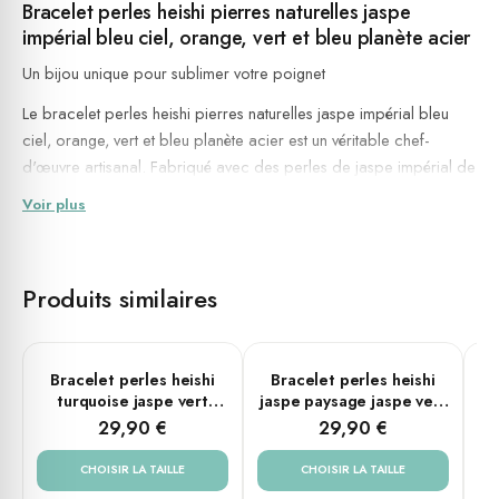
Bracelet perles heishi pierres naturelles jaspe
impérial bleu ciel, orange, vert et bleu planète acier
Un bijou unique pour sublimer votre poignet
Le bracelet perles heishi
pierres naturelles
jaspe impérial bleu
ciel, orange, vert et bleu planète acier est un véritable chef-
d'œuvre artisanal. Fabriqué avec des perles de jaspe impérial de
différentes couleurs, ce bracelet apportera une touche de
Voir plus
couleur et d'élégance à votre tenue. Les perles heishi, de forme
cylindrique, ajoutent une texture et un style unique à ce bijou. Le
mélange des couleurs bleu ciel, orange, vert et bleu planète
Produits similaires
apporte une harmonie visuelle qui ne manquera pas de captiver
les regards.
Un accessoire polyvalent pour toutes les occasions
PLUSIEURS TAILLES
PLUSIEURS TAILLES
Bracelet perles heishi
Bracelet perles heishi
B
turquoise jaspe vert
jaspe paysage jaspe vert
Ce bracelet en pierres naturelles convient aussi bien aux femmes
coconut
jaune
29,90 €
29,90 €
qu'aux hommes. Son design intemporel en fait un accessoire
polyvalent qui se marie parfaitement avec toutes les tenues. Que
CHOISIR LA TAILLE
CHOISIR LA TAILLE
ce soit pour une soirée élégante, une journée décontractée ou