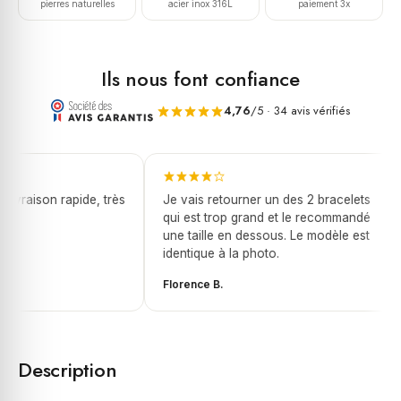
ciel,
pierres naturelles
acier inox 316L
paiement 3x
orange,
vert
et
Ils nous font confiance
bleu
planète
4,76
/5 · 34 avis vérifiés
acier
livraison rapide, très
Je vais retourner un des 2 bracelets
qui est trop grand et le recommandé
une taille en dessous. Le modèle est
identique à la photo.
Florence B.
Description