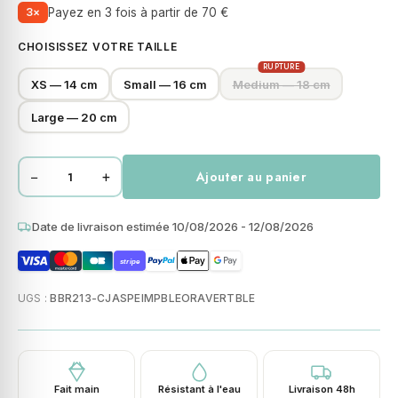
3×
Payez en 3 fois à partir de 70 €
CHOISISSEZ VOTRE TAILLE
RUPTURE
XS — 14 cm
Small — 16 cm
Medium — 18 cm
Large — 20 cm
−
+
Ajouter au panier
quantité
de
Bracelet
Date de livraison estimée 10/08/2026 - 12/08/2026
perles
stripe
heishi
pierres
UGS :
BBR213-CJASPEIMPBLEORAVERTBLE
naturelles
jaspe
impérial
bleu
Fait main
Résistant à l'eau
Livraison 48h