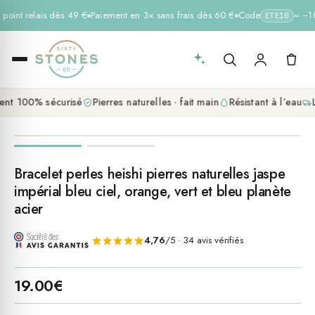
 point relais dès 49 €
Paiement en 3× sans frais dès 60 €
Code
= −10 
ETE10
nt 100% sécurisé
Pierres naturelles · fait main
Résistant à l’eau
L
promo
Bracelet perles heishi pierres naturelles jaspe
impérial bleu ciel, orange, vert et bleu planète
acier
4,76
/5 · 34 avis vérifiés
19.00
€