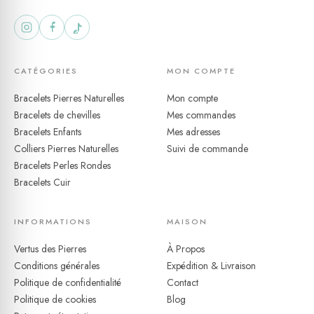
Pierres naturelles
Jaspe impérial
Couleurs vibrantes
CATÉGORIES
MON COMPTE
Design intemporel
Qualité supérieure
Bracelets Pierres Naturelles
Mon compte
Accessoire polyvalent
Bracelets de chevilles
Mes commandes
Bracelets Enfants
Mes adresses
Colliers Pierres Naturelles
Suivi de commande
Bracelets Perles Rondes
Bracelets Cuir
INFORMATIONS
MAISON
Vertus des Pierres
À Propos
Conditions générales
Expédition & Livraison
Politique de confidentialité
Contact
Politique de cookies
Blog