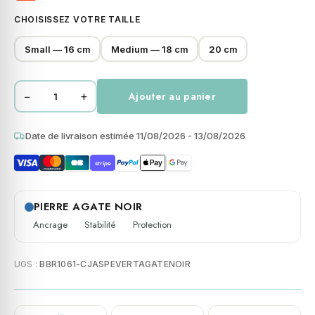
CHOISISSEZ VOTRE TAILLE
Small — 16 cm
Medium — 18 cm
20 cm
−
+
Ajouter au panier
quantité
de
Bracelet
Date de livraison estimée 11/08/2026 - 13/08/2026
perles
stripe
heishi
jaspe
vert
PIERRE AGATE NOIR
agate
Ancrage
Stabilité
Protection
noir
4mm
UGS :
BBR1061-CJASPEVERTAGATENOIR