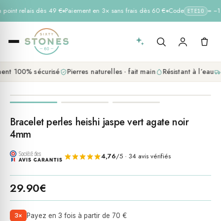
n point relais dès 49 €
Paiement en 3× sans frais dès 60 €
Code
= −10
ETE10
nt 100% sécurisé
Pierres naturelles · fait main
Résistant à l’eau
L
Bracelet perles heishi jaspe vert agate noir
4mm
4,76
/5 · 34 avis vérifiés
29.90
€
3×
Payez en 3 fois à partir de 70 €