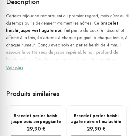
Description
Certains bijoux se remarquent au premier regard, mais c'est au fil
du temps qu'ils deviennent vraiment les nôtres. Ce
bracelet
heishi jaspe vert agate noir
fait partie de ceux-là : discret et
affirmé à la fois, il s'adapte à chaque poignet, à chaque tenue, à
chaque humeur. Conçu avec soin en perles heishi de 4 mm, il
associe le vert terreux du jaspe impérial, le noir profond de
l'agate et les reflets du jaspe impérial bleu, le tout monté sur
élastique pour un confort immédiat et un port sans contrainte. Un
Voir plus
bijou
fait main
, pensé pour accompagner le quotidien sans
jamais le compliquer.
Produits similaires
Équilibre, ancrage et vitalité : trois qualités réunies dans un seul
bracelet.
💎 Composition & finitions
PLUSIEURS TAILLES
PLUSIEURS TAILLES
Bracelet perles heishi
Bracelet perles heishi
B
jaspe bois serpeggiante
agate noire et malachite
tu
Pierre(s) : Jaspe vert, Agate noir, Jaspe impérial bleu
29,90 €
29,90 €
Diamètre des perles : 4 mm