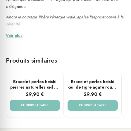
d'élégance.
Ancre le courage, libère l'énergie vitale, apaise l'esprit et ouvre à la
sérénité.
Voir plus
Détails du bijou
Pierres :
jaspe impérial rouge
,
pierre de lave
,
turquoise
Perles heishi — diamètre 6 mm
Produits similaires
Métal : acier noir
Tailles disponibles : Enfant (12 cm), XS (14 cm), Small (16 cm),
Medium (18 cm), Large (20 cm)
PLUSIEURS TAILLES
PLUSIEURS TAILLES
Bracelet perles heishi
Bracelet perles heishi
B
Modèles : Enfant, Femme, Homme
pierres naturelles œil de
œil de tigre agate rouge
ja
tigre et turquoise
et turquoise
29,90 €
29,90 €
Fait main
💧 Résistant à l'eau (douche, mer, piscine)
CHOISIR LA TAILLE
CHOISIR LA TAILLE
Montage sur élastique — s'ajuste naturellement à tous les
poignets, sans fermeture