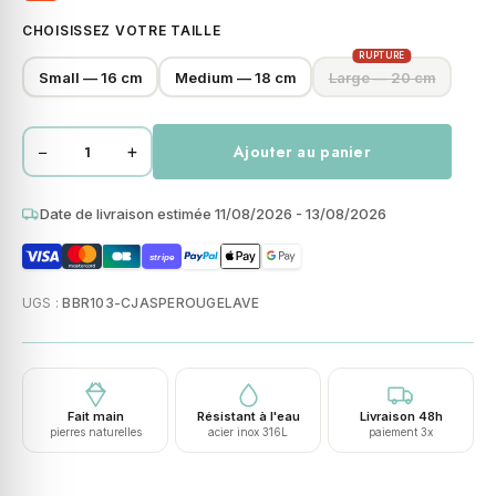
CHOISISSEZ VOTRE TAILLE
RUPTURE
Small — 16 cm
Medium — 18 cm
Large — 20 cm
−
+
Ajouter au panier
quantité
de
Bracelet
Date de livraison estimée 11/08/2026 - 13/08/2026
perles
stripe
heishi
jaspe
UGS :
BBR103-CJASPEROUGELAVE
rouge
pierre
de
lave
Fait main
Résistant à l'eau
Livraison 48h
turquoise
pierres naturelles
acier inox 316L
paiement 3x