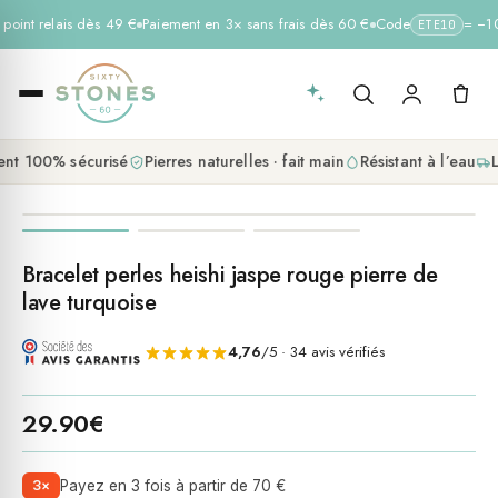
 point relais dès 49 €
Paiement en 3× sans frais dès 60 €
Code
= −10 
ETE10
nt 100% sécurisé
Pierres naturelles · fait main
Résistant à l’eau
L
Bracelet perles heishi jaspe rouge pierre de
lave turquoise
4,76
/5 · 34 avis vérifiés
29.90
€
3×
Payez en 3 fois à partir de 70 €