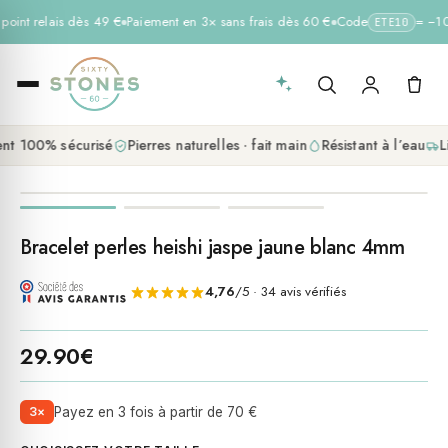
 point relais dès 49 €
Paiement en 3× sans frais dès 60 €
Code
= −10 
ETE10
t 100% sécurisé
Pierres naturelles · fait main
Résistant à l’eau
Li
Bracelet perles heishi jaspe jaune blanc 4mm
4,76
/5 · 34 avis vérifiés
29.90
€
3×
Payez en 3 fois à partir de 70 €