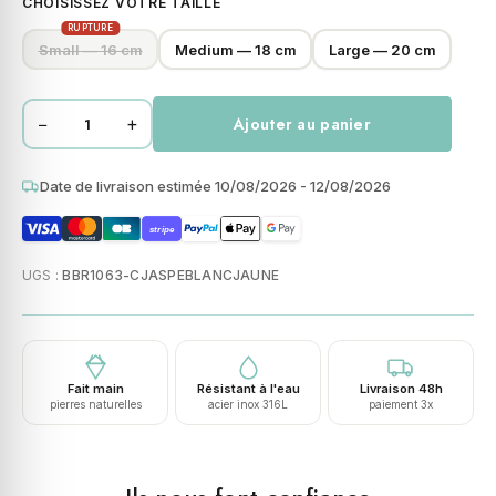
CHOISISSEZ VOTRE TAILLE
RUPTURE
Small — 16 cm
Medium — 18 cm
Large — 20 cm
−
+
Ajouter au panier
quantité
de
Bracelet
Date de livraison estimée 10/08/2026 - 12/08/2026
perles
stripe
heishi
jaspe
UGS :
BBR1063-CJASPEBLANCJAUNE
jaune
blanc
4mm
Fait main
Résistant à l'eau
Livraison 48h
pierres naturelles
acier inox 316L
paiement 3x