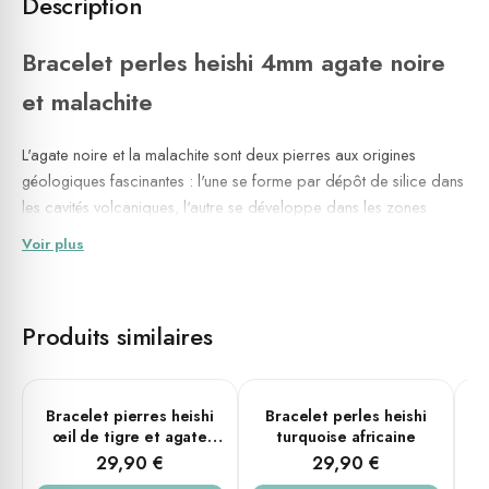
Description
Bracelet perles heishi 4mm agate noire
et malachite
L'agate noire et la malachite sont deux pierres aux origines
géologiques fascinantes : l'une se forme par dépôt de silice dans
les cavités volcaniques, l'autre se développe dans les zones
d'oxydation des gisements de cuivre, générant ses célèbres
Voir plus
ondulations vertes. Réunies ici sous forme de
perles heishi
4mm
, elles composent un
bracelet en pierres naturelles
à la
fois sobre et affirmé, taillé pour les poignets féminins comme
Produits similaires
masculins. Chaque perle est montée à la main sur élastique, dans
un souci de régularité et d'harmonie visuelle qui reflète l'attention
portée à chaque pièce de la collection SixtyStones.
PLUSIEURS TAILLES
PLUSIEURS TAILLES
Bracelet pierres heishi
Bracelet perles heishi
B
Ancre et protection, équilibre et vitalité : deux pierres
œil de tigre et agate
turquoise africaine
ja
complémentaires pour un port au quotidien.
noire
29,90 €
29,90 €