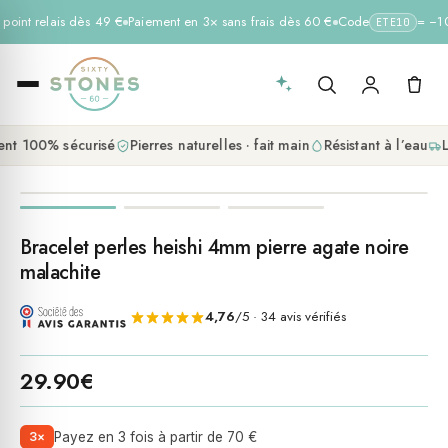
 point relais dès 49 €
Paiement en 3× sans frais dès 60 €
Code
= −10 
ETE10
nt 100% sécurisé
Pierres naturelles · fait main
Résistant à l’eau
L
Bracelet perles heishi 4mm pierre agate noire
malachite
4,76
/5 · 34 avis vérifiés
29.90
€
3×
Payez en 3 fois à partir de 70 €