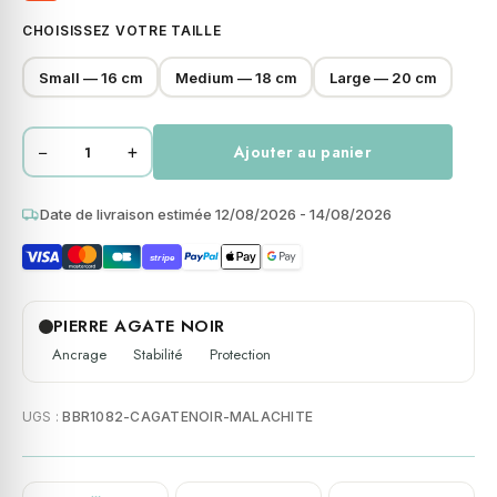
CHOISISSEZ VOTRE TAILLE
Small — 16 cm
Medium — 18 cm
Large — 20 cm
−
+
Ajouter au panier
quantité
de
Bracelet
Date de livraison estimée 12/08/2026 - 14/08/2026
perles
stripe
heishi
4mm
pierre
PIERRE AGATE NOIR
agate
Ancrage
Stabilité
Protection
noire
malachite
UGS :
BBR1082-CAGATENOIR-MALACHITE