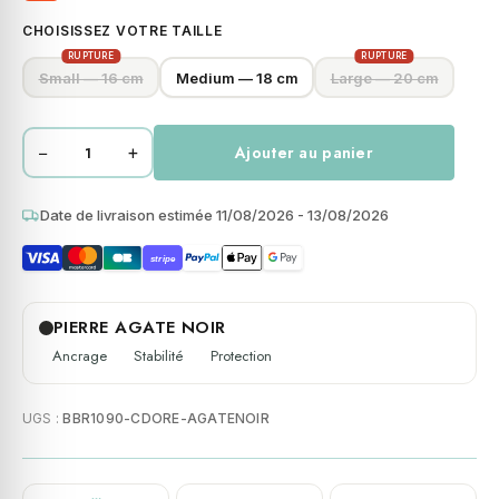
CHOISISSEZ VOTRE TAILLE
RUPTURE
RUPTURE
Small — 16 cm
Medium — 18 cm
Large — 20 cm
−
+
Ajouter au panier
quantité
de
Bracelet
Date de livraison estimée 11/08/2026 - 13/08/2026
perles
stripe
heishi
4mm
doré
PIERRE AGATE NOIR
perles
Ancrage
Stabilité
Protection
heishi
en
UGS :
BBR1090-CDORE-AGATENOIR
agate
noire