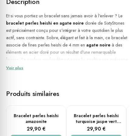
Description
Et si vous portiez un bracelet sans jamais avoir à l'enlever ? Le
bracelet perles heishi en agate noire
dorée de SixtyStones
est précisément conçu pour s'intégrer à votre quotidien le plus
actif, sans contrainte. Sobre, élégant et fait à la main, ce bracelet
associe de fines perles heishi de 4 mm en
agate noire
à des
éléments en acier doré pour un résultat d'une remarquable
finesse. Sa couleur profondément noire lui confère une présence
naturelle, aussi bien sur un poignet masculin que féminin, en tenue
Voir plus
décontractée ou plus soignée.
Ancrage, protection symbolique et équilibre intérieur : les valeurs
Produits similaires
traditionnellement associées à l'agate noire.
💎 Matières & dimensions
PLUSIEURS TAILLES
PLUSIEURS TAILLES
Bracelet perles heishi
Bracelet perles heishi
B
Pierre naturelle :
Agate noire
amazonite
turquoise jaspe vert
Matière : Pierre naturelle et acier
coconut
29,90 €
29,90 €
Couleur du métal : Doré