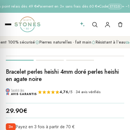
n point relais dès 49 €
Paiement en 3× sans frais dès 60 €
Code
= −10
ETE10
nt 100% sécurisé
Pierres naturelles · fait main
Résistant à l’eau
L
Bracelet perles heishi 4mm doré perles heishi
en agate noire
4,76
/5 · 34 avis vérifiés
29.90
€
3×
Payez en 3 fois à partir de 70 €