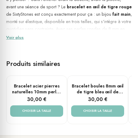
avant une séance de sport ? Le
bracelet en œil de tigre rouge
de SixtyStones est conçu exactement pour ça : un bijou
fait main
,
monté sur élastique, disponible en trois tailles, qui s'intègre à votre
quotidien sans contrainte. Avec ses perles rondes de 8 mm en
pierre naturelle
et ses finitions en acier argenté, il allie
Voir plus
caractère, sobriété et résistance — pour les femmes comme pour
les hommes qui cherchent un accessoire fiable et porteur de
sens.
Produits similaires
Ancre et concentration, pour traverser chaque journée avec
clarté et détermination.
PLUSIEURS TAILLES
PLUSIEURS TAILLES
Bracelet acier pierres
Bracelet boules 8mm œil
B
💎 Le bijou en détail
naturelles 10mm perles
de tigre bleu œil de
rondes œil de tigre
faucon pierres naturelles
30,00 €
30,00 €
Pierre :
œil de tigre rouge
, pierre naturelle
rouge bleu et jaune
croix rock
Diamètre des perles : 8 mm
CHOISIR LA TAILLE
CHOISIR LA TAILLE
Matière : acier argenté, pierre naturelle
Couleur de la pierre : rouge
Couleur du métal : argenté