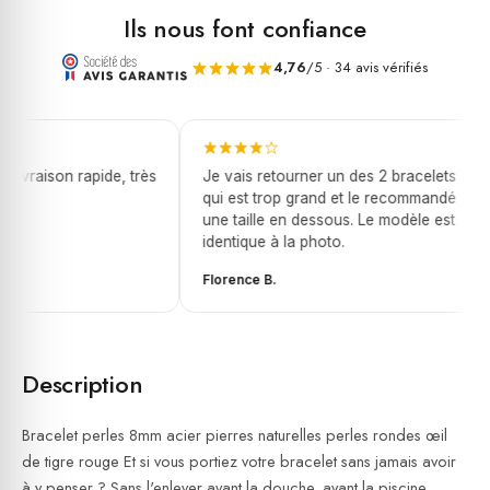
rouge
Ils nous font confiance
4,76
/5 · 34 avis vérifiés
livraison rapide, très
Je vais retourner un des 2 bracelets
qui est trop grand et le recommandé
une taille en dessous. Le modèle est
identique à la photo.
Florence B.
Description
Bracelet perles 8mm acier pierres naturelles perles rondes œil
de tigre rouge Et si vous portiez votre bracelet sans jamais avoir
à y penser ? Sans l'enlever avant la douche, avant la piscine,