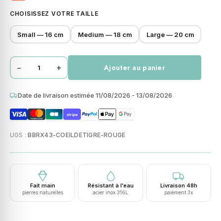
CHOISISSEZ VOTRE TAILLE
Small — 16 cm
Medium — 18 cm
Large — 20 cm
−
+
Ajouter au panier
quantité
de
Bracelet
Date de livraison estimée 11/08/2026 - 13/08/2026
perles
stripe
8mm
acier
UGS :
BBRX43-COEILDETIGRE-ROUGE
pierres
naturelles
perles
rondes
Fait main
Résistant à l'eau
Livraison 48h
œil
pierres naturelles
acier inox 316L
paiement 3x
de
tigre