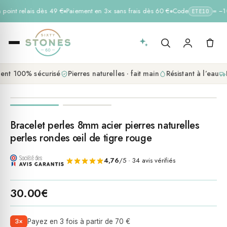
 point relais dès 49 €
Paiement en 3× sans frais dès 60 €
Code
= −10
ETE10
nt 100% sécurisé
Pierres naturelles · fait main
Résistant à l’eau
L
Bracelet perles 8mm acier pierres naturelles
perles rondes œil de tigre rouge
4,76
/5 · 34 avis vérifiés
30.00
€
3×
Payez en 3 fois à partir de 70 €