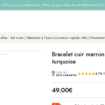
10 % sur tout le site
Livraison offerte en point relais dès 49 €
Paiement en 3× 
elles · fait main
Résistant à l’eau
Livraison rapide 48h
Paiement
Bracelet cuir marron 
turquoise
4,76
/5
49.00
€