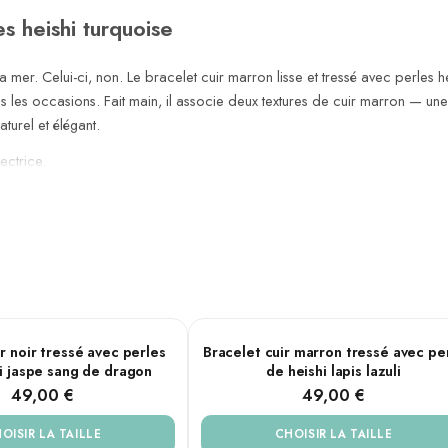
es heishi turquoise
t la mer. Celui-ci, non. Le bracelet cuir marron lisse et tressé avec perl
tes les occasions. Fait main, il associe deux textures de cuir marron — u
aturel et élégant.
ectrice.
od
Lapis
 XXL — 22 cm
AILLES
PLUSIEURS TAILLES
r noir tressé avec perles
Bracelet cuir marron tressé avec pe
ki jaspe sang de dragon
de heishi lapis lazuli
49,00 €
49,00 €
OISIR LA TAILLE
CHOISIR LA TAILLE