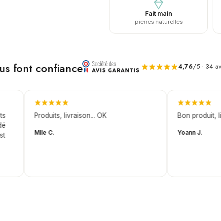
Fait main
pierres naturelles
ous font confiance
4,76
/5 · 34 av
Produits, livraison... OK
Bon produit, livra
Mlle C.
Yoann J.