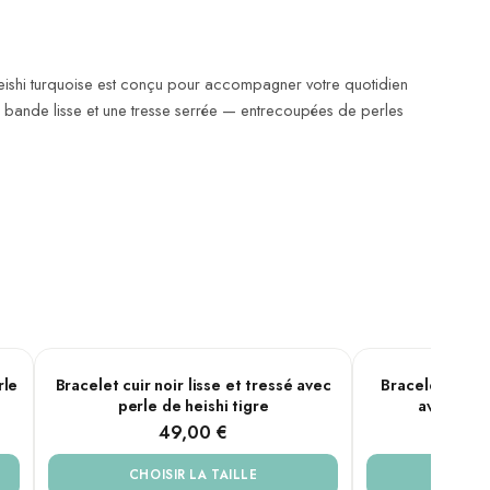
es heishi turquoise est conçu pour accompagner votre quotidien
ne bande lisse et une tresse serrée — entrecoupées de perles
Oeil de tigre
Lapis
PLUSIEURS TAILLES
PLUSIEURS TAILL
rle
Bracelet cuir noir lisse et tressé avec
Bracelet cuir m
perle de heishi tigre
avec perl
49,00 €
4
CHOISIR LA TAILLE
CHOIS