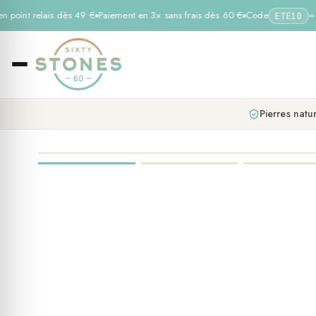
n point relais dès 49 €
Paiement en 3× sans frais dès 60 €
Code
= −
ETE10
Pierres natur