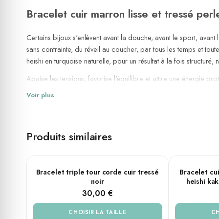
Bracelet cuir marron lisse et tressé perl
Certains bijoux s'enlèvent avant la douche, avant le sport, avan
sans contrainte, du réveil au coucher, par tous les temps et tou
heishi en turquoise naturelle, pour un résultat à la fois structuré, n
Apaise les tensions, favorise l'équilibre et attire une énergie prot
Voir plus
💎 Matières & dimensions
Matière principale :
Cuir marron (lisse et tressé)
Pierre :
Turquoise naturelle — perles heishi
Produits similaires
Couleur de la pierre :
Turquoise
Dragon blo
Tailles disponibles :
Medium — 18 cm / Large — 20 cm /
Fait main
PLUSIEURS TAILLES
PLUSIEURS T
Bracelet triple tour corde cuir tressé
Bracelet cui
noir
heishi ka
Résistant à l'eau
(douche, mer, piscine)
30,00 €
✨ Ce que dit cette pierre
CHOISIR LA TAILLE
CH