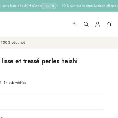
sans frais dès 60 €
Code
= −10 % sur tout le site
Livraison offerte e
ETE10
 100% sécurisé
lisse et tressé perles heishi
 · 34 avis vérifiés