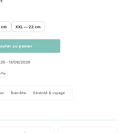
 €
0 cm
XXL — 22 cm
outer au panier
026 - 13/08/2026
ion
Bien-être
Sérénité & voyage