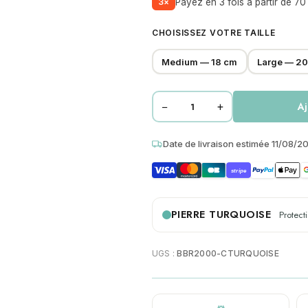
3×
Payez en 3 fois à partir de 70
CHOISISSEZ VOTRE TAILLE
Medium — 18 cm
Large — 2
−
+
Aj
quantité
de
Date de livraison estimée 11/08/2
Bracelet
cuir
stripe
marron
lisse
et
PIERRE TURQUOISE
Protect
tressé
perles
UGS :
BBR2000-CTURQUOISE
heishi
turquoise