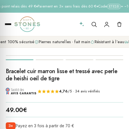
 point relais dès 49 €
Paiement en 3× sans frais dès 60 €
Code
= −10 
ETE10
nt 100% sécurisé
Pierres naturelles · fait main
Résistant à l’eau
L
Bracelet cuir marron lisse et tressé avec perle
de heishi oeil de tigre
4,76
/5 · 34 avis vérifiés
49.00
€
3×
Payez en 3 fois à partir de 70 €