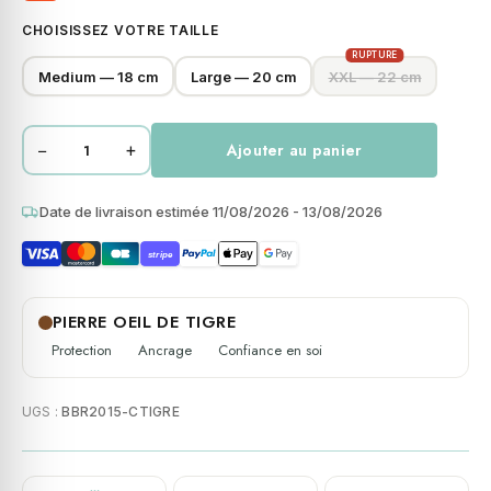
CHOISISSEZ VOTRE TAILLE
RUPTURE
Medium — 18 cm
Large — 20 cm
XXL — 22 cm
−
+
Ajouter au panier
quantité
de
Bracelet
Date de livraison estimée 11/08/2026 - 13/08/2026
cuir
stripe
marron
lisse
et
PIERRE OEIL DE TIGRE
tressé
Protection
Ancrage
Confiance en soi
avec
perle
UGS :
BBR2015-CTIGRE
de
heishi
oeil