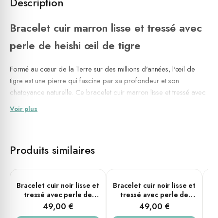
Description
Bracelet cuir marron lisse et tressé avec
perle de heishi œil de tigre
Formé au cœur de la Terre sur des millions d'années, l'œil de
tigre est une pierre qui fascine par sa profondeur et son
chatoyance naturelle. Ce bracelet cuir marron lisse et tressé avec
perle de heishi œil de tigre associe la robustesse d'un cuir
Voir plus
soigneusement travaillé à la richesse d'une pierre naturelle choisie
pour ses reflets dorés et ambrés si caractéristiques. Chaque
pièce est
faite à la main
, ce qui garantit une attention particulière
Produits similaires
portée aux détails, à la tension du tressage et au positionnement
de la perle. Conçu aussi bien pour les femmes que pour les
hommes, ce bracelet incarne une élégance sans artifice, à la
PLUSIEURS TAILLES
PLUSIEURS TAILLES
Bracelet cuir noir lisse et
Bracelet cuir noir lisse et
Br
croisée entre la matière naturelle et l'esthétique contemporaine.
tressé avec perle de
tressé avec perle de
Renforce la confiance en soi, l'ancrage et la détermination au
heishi jaspe dragon
heishi œil de tigre
49,00 €
49,00 €
quotidien.