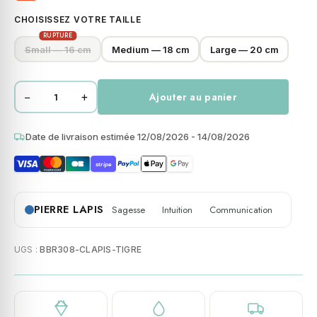
CHOISISSEZ VOTRE TAILLE
RUPTURE
Small — 16 cm
Medium — 18 cm
Large — 20 cm
−
+
Ajouter au panier
quantité
de
Bracelet
Date de livraison estimée 12/08/2026 - 14/08/2026
chakra
stripe
perles
heishi
lapis
PIERRE LAPIS
Sagesse
Intuition
Communication
lazuli
œil
UGS :
BBR308-CLAPIS-TIGRE
de
tigre