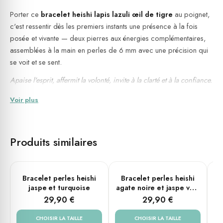
Porter ce
bracelet heishi lapis lazuli œil de tigre
au poignet,
c'est ressentir dès les premiers instants une présence à la fois
posée et vivante — deux pierres aux énergies complémentaires,
assemblées à la main en perles de 6 mm avec une précision qui
se voit et se sent.
Apaise l'esprit, affermit la volonté, invite à la clarté et à la confiance.
Voir plus
Caractéristiques
Matière : acier et
pierres naturelles
Pierres : lapis lazuli (bleu) et œil de tigre (marron)
Produits similaires
Diamètre des perles : 6 mm
Finitions métal : argent
Tailles disponibles : Small (16 cm), Medium (18 cm), Large (20
PLUSIEURS TAILLES
PLUSIEURS TAILLES
Bracelet perles heishi
Bracelet perles heishi
B
cm)
jaspe et turquoise
agate noire et jaspe vert
impérial
29,90 €
29,90 €
Montage sur élastique — s'ajuste naturellement à tous les
poignets, sans fermeture
CHOISIR LA TAILLE
CHOISIR LA TAILLE