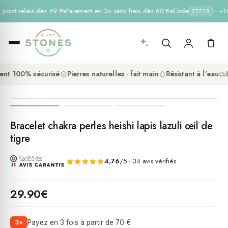
 point relais dès 49 €
Paiement en 3× sans frais dès 60 €
Code
= −10 
ETE10
nt 100% sécurisé
Pierres naturelles · fait main
Résistant à l’eau
L
Bracelet chakra perles heishi lapis lazuli œil de
tigre
4,76
/5 · 34 avis vérifiés
29.90
€
3×
Payez en 3 fois à partir de 70 €