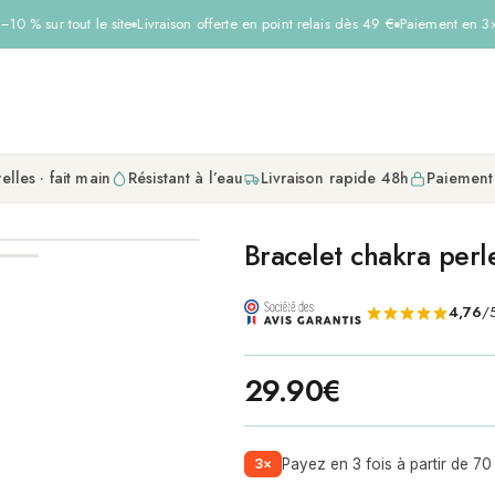
10 % sur tout le site
Livraison offerte en point relais dès 49 €
Paiement en 3× 
elles · fait main
Résistant à l’eau
Livraison rapide 48h
Paiement
Bracelet chakra perle
4,76
/5
29.90
€
3×
Payez en 3 fois à partir de 70