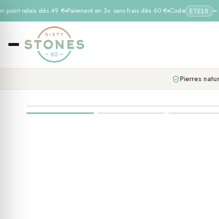
n point relais dès 49 €
Paiement en 3× sans frais dès 60 €
Code
= −
ETE10
Pierres natur