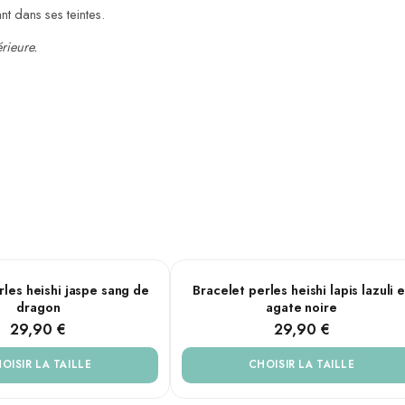
nt dans ses teintes.
érieure.
20 cm)
od
Agate noir
gnets, sans fermeture
AILLES
PLUSIEURS TAILLES
rles heishi jaspe sang de
Bracelet perles heishi lapis lazuli e
dragon
agate noire
29,90 €
29,90 €
hakra racine, il est reconnu pour son énergie stabilisatrice : il aide à ga
a teinte rouge profond, striée de nuances ocre et brun, rappelle la chale
OISIR LA TAILLE
CHOISIR LA TAILLE