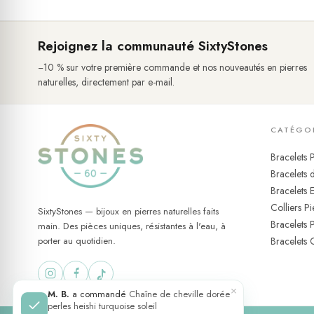
🌿 Le
lapis lazuli
, lui, appartient à un tout autre registre. Pierr
ancienne comme dans les traditions orientales, il est associé à la 
dans sa manière de s'exprimer. Ensemble, ces deux pierres forme
Rejoignez la communauté SixtyStones
−10 % sur votre première commande et nos nouveautés en pierres
Entretien & port au quotidien
naturelles, directement par e-mail.
Ce bracelet se distingue d'emblée de la grande majorité des bijo
n'est pas nécessaire de l'enlever. Les finitions en acier ne rouil
montage sur élastique : pas de fermoir, pas de clip, aucune man
CATÉGO
un rinçage à l'eau claire après un bain en mer ou en piscine rest
Bracelets P
Bracelets d
Bracelets 
Colliers Pi
SixtyStones — bijoux en pierres naturelles faits
Bracelets 
main. Des pièces uniques, résistantes à l'eau, à
porter au quotidien.
Bracelets 
×
M. B.
a commandé
Chaîne de cheville dorée
perles heishi turquoise soleil