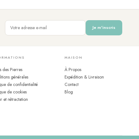
e œil. Sa symbolique traverse les civilisations : en Égypte
est inviter une forme de clarté dans ses pensées et de fluidité
Je m'inscris
 l'eau
. Douche, baignade en mer, piscine, séance de sport — il
umidité régulière. Ce port continu est encore facilité par le
adapte naturellement. Pour en prendre soin sur le long terme,
ORMATIONS
MAISON
s des Pierres
À Propos
tions générales
Expédition & Livraison
ique de confidentialité
Contact
ique de cookies
Blog
r et rétractation