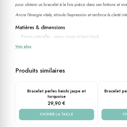
pour obtenir un bracelet à la fois précis dans ses finitions et viva
Ancre l'énergie vitale, stimule l'expression et renforce la clarté int
Matières & dimensions
Pierres naturelles : jaspe rouge et lapis lazuli
Perles heishi rondes — diamètre 6 mm
Voir plus
Finitions en acier argenté
Tailles disponibles : Small (16 cm), Medium (18 cm), Large (
Fait main
Produits similaires
💧 Résistant à l'eau (douche, mer, piscine)
Jaspe
Dragon blo
Montage sur élastique — s'ajuste naturellement à tous les poi
PLUSIEURS TAILLES
PLUSIEURS T
Bracelet perles heishi jaspe et
Bracelet pe
turquoise
Propriétés & symbolique
29,90 €
✨ Le
jaspe rouge
est une pierre de terre et de feu. Associé au c
constante et à traverser les périodes d'effort avec endurance. S
CHOISIR LA TAILLE
CH
recentrer.