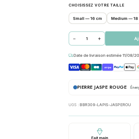
CHOISISSEZ VOTRE TAILLE
Small — 16 cm
Medium — 18
−
+
Aj
quantité
de
Date de livraison estimée 11/08/2
Bracelet
chakra
stripe
perles
heishi
jaspe
PIERRE JASPE ROUGE
Éner
rouge
lapis
UGS :
BBR309-LAPIS-JASPEROU
lazuli
Fait main