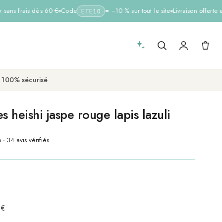
sans frais dès 60 €
Code
= −10 % sur tout le site
Livraison offerte e
ETE10
 100% sécurisé
s heishi jaspe rouge lapis lazuli
 · 34 avis vérifiés
 €