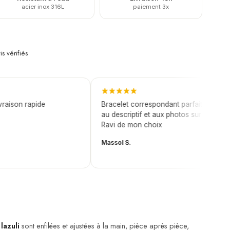
acier inox 316L
paiement 3x
is vérifiés
ison rapide
Bracelet correspondant parfaitement
au descriptif et aux photos sur le site.
Ravi de mon choix
Massol S.
 lazuli
sont enfilées et ajustées à la main, pièce après pièce,