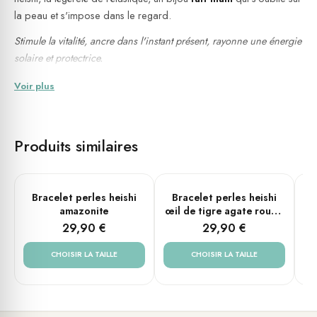
la peau et s'impose dans le regard.
Stimule la vitalité, ancre dans l'instant présent, rayonne une énergie
solaire et protectrice.
Voir plus
Spécificités
Pierre naturelle :
jaspe jaune
Perles heishi — diamètre 6 mm
Produits similaires
Métal : acier doré
Tailles disponibles : Small (16 cm), Medium (18 cm), Large (20
cm)
PLUSIEURS TAILLES
PLUSIEURS TAILLES
Bracelet perles heishi
Bracelet perles heishi
B
Montage sur élastique — s'ajuste naturellement à tous les
amazonite
œil de tigre agate rouge
et turquoise
r
poignets, sans fermeture
29,90 €
29,90 €
Fait main
CHOISIR LA TAILLE
CHOISIR LA TAILLE
💧 Résistant à l'eau (douche, mer, piscine)
L'esprit de la pierre