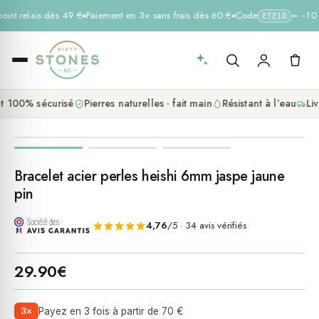
point relais dès 49 €
Paiement en 3× sans frais dès 60 €
Code
= −10 %
ETE10
 100% sécurisé
Pierres naturelles · fait main
Résistant à l’eau
Liv
Bracelet acier perles heishi 6mm jaspe jaune
pin
4,76
/5 · 34 avis vérifiés
29.90
€
3×
Payez en 3 fois à partir de 70 €