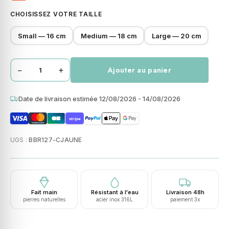
CHOISISSEZ VOTRE TAILLE
Small — 16 cm
Medium — 18 cm
Large — 20 cm
−
+
Ajouter au panier
quantité
de
Bracelet
Date de livraison estimée 12/08/2026 - 14/08/2026
acier
stripe
perles
heishi
UGS :
BBR127-CJAUNE
6mm
jaspe
jaune
pin
Fait main
Résistant à l'eau
Livraison 48h
pierres naturelles
acier inox 316L
paiement 3x