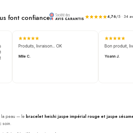
rouge
ous font confiance
4,76
/5 · 34 av
Produits, livraison... OK
Bon produit, livrai
Mlle C.
Yoann J.
t la peau — le
bracelet heishi jaspe impérial rouge et jaspe sésam
 soin.