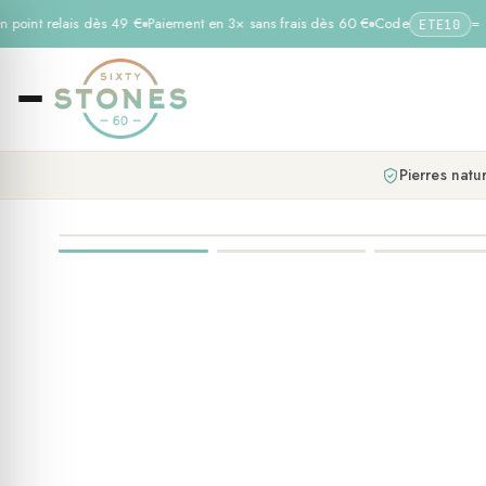
 point relais dès 49 €
Paiement en 3× sans frais dès 60 €
Code
= −1
ETE10
Pierres natur