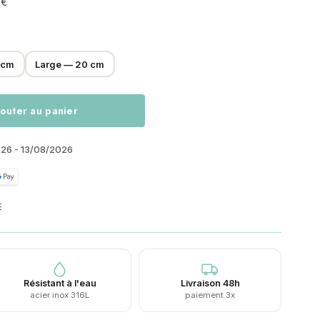
 €
 cm
Large — 20 cm
outer au panier
026 - 13/08/2026
E
Résistant à l'eau
Livraison 48h
acier inox 316L
paiement 3x