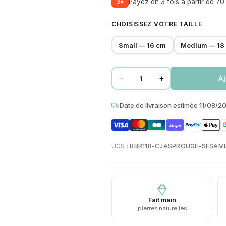
3×
Payez en 3 fois à partir de 70
CHOISISSEZ VOTRE TAILLE
Small — 16 cm
Medium — 18
−
+
Aj
quantité
de
Date de livraison estimée 11/08/2
Bracelet
acier
stripe
perles
heishi
UGS :
BBR118-CJASPROUGE-SESAM
6mm
jaspe
impérial
rouge
Fait main
jaspe
pierres naturelles
sésame