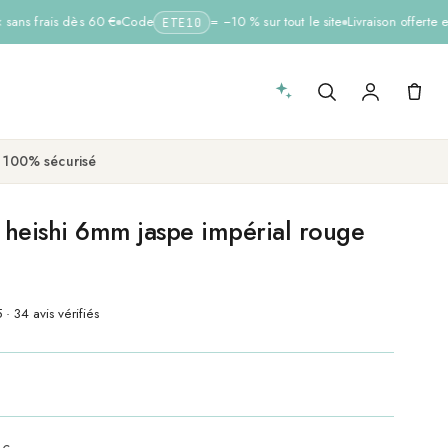
ans frais dès 60 €
Code
= −10 % sur tout le site
Livraison offerte en
ETE10
 100% sécurisé
s heishi 6mm jaspe impérial rouge
 · 34 avis vérifiés