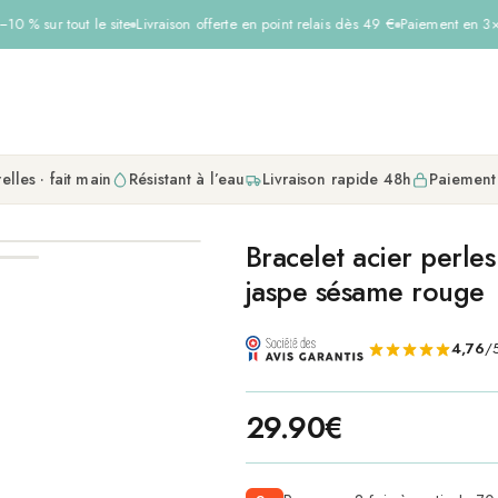
0 % sur tout le site
Livraison offerte en point relais dès 49 €
Paiement en 3× s
elles · fait main
Résistant à l’eau
Livraison rapide 48h
Paiement
Bracelet acier perle
jaspe sésame rouge
4,76
/5
29.90
€