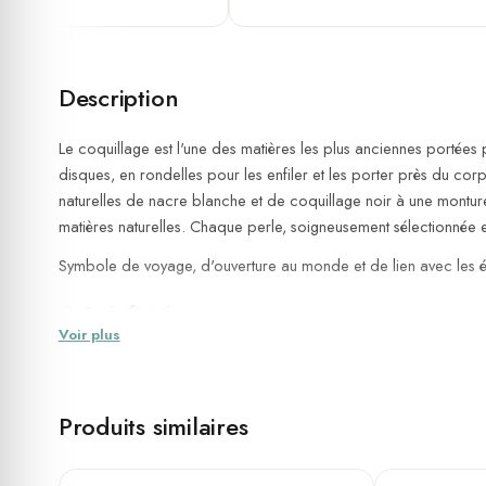
Description
Le coquillage est l'une des matières les plus anciennes portées 
disques, en rondelles pour les enfiler et les porter près du cor
naturelles de nacre blanche et de coquillage noir à une monture e
matières naturelles. Chaque perle, soigneusement sélectionnée et
Symbole de voyage, d'ouverture au monde et de lien avec les él
💎 Spécificités
Voir plus
Matière :
Acier argenté, perles de coquillage naturel
Couleurs :
Nacre (blanc irisé) et noir
Diamètre des perles :
10 mm
Produits similaires
Tailles disponibles :
Small — 16 cm / Medium — 18 cm / 
Agate noir
Agathe roug
Montage :
Sur élastique — s'ajuste naturellement à tous les 