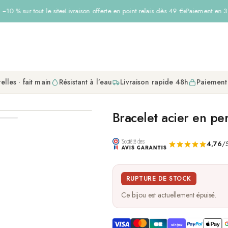
10 % sur tout le site
Livraison offerte en point relais dès 49 €
Paiement en 3× 
elles · fait main
Résistant à l’eau
Livraison rapide 48h
Paiement
Bracelet acier en pe
4,76
/5
RUPTURE DE STOCK
Ce bijou est actuellement épuisé.
stripe