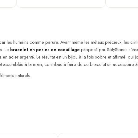
par les humains comme parure. Avant même les métaux précieux, les civilis
ps. Le
bracelet en perles de coquillage
proposé par SixtyStones s'insc
n acier argenté. Le résultat est un bijou à la fois sobre et affirmé, qui j
 assemblée à la main, contribue à faire de ce bracelet un accessoire à par
éments naturels.
Large — 20 cm
e
Agate noir
poignets, sans fermeture