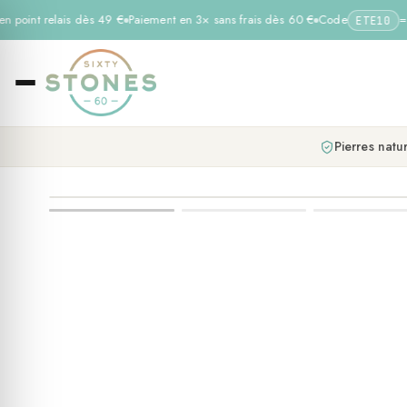
n point relais dès 49 €
Paiement en 3× sans frais dès 60 €
Code
= −
ETE10
Pierres natur