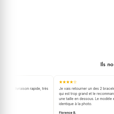
Ils n
elet, livraison rapide, très
Je vais retourner un des 2 bracelets
x
qui est trop grand et le recommandé
une taille en dessous. Le modèle est
identique à la photo.
Florence B.