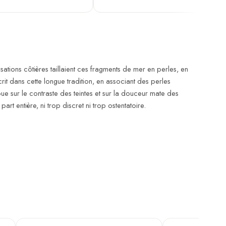
ations côtières taillaient ces fragments de mer en perles, en
rit dans cette longue tradition, en associant des perles
oue sur le contraste des teintes et sur la douceur mate des
t entière, ni trop discret ni trop ostentatoire.
Jaspe bambou
Agathe rouge