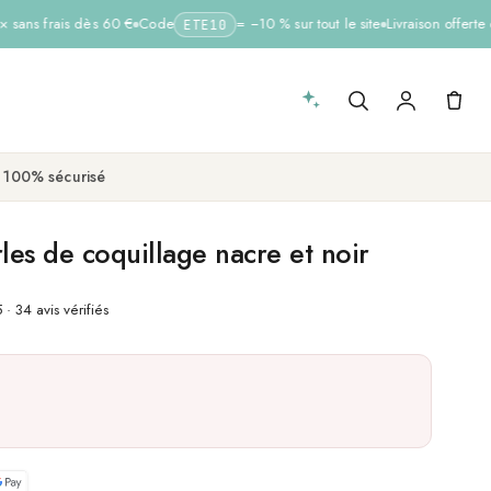
sans frais dès 60 €
Code
= −10 % sur tout le site
Livraison offerte 
ETE10
 100% sécurisé
rles de coquillage nacre et noir
 · 34 avis vérifiés