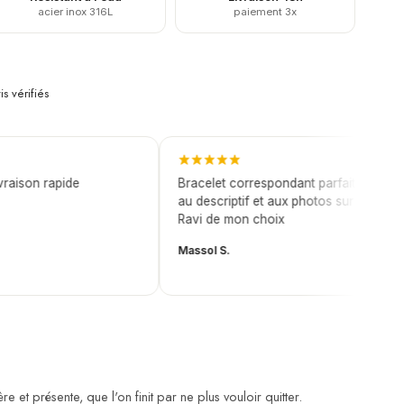
acier inox 316L
paiement 3x
is vérifiés
ison rapide
Bracelet correspondant parfaitement
au descriptif et aux photos sur le site.
Ravi de mon choix
Massol S.
 et présente, que l'on finit par ne plus vouloir quitter.