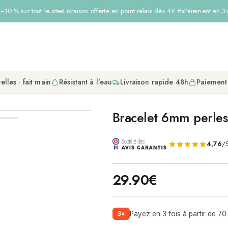
10 % sur tout le site
Livraison offerte en point relais dès 49 €
Paiement en 3× 
elles · fait main
Résistant à l’eau
Livraison rapide 48h
Paiement
Bracelet 6mm perles h
4,76
/5
29.90
€
3×
Payez en 3 fois à partir de 70