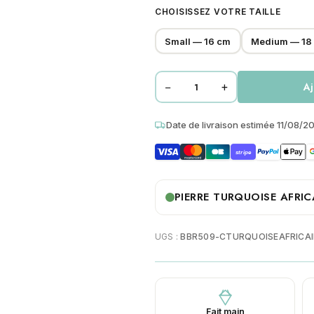
CHOISISSEZ VOTRE TAILLE
Small — 16 cm
Medium — 18
−
+
Aj
quantité
de
Date de livraison estimée 11/08/2
Bracelet
6mm
stripe
perles
heishi
turquoise
PIERRE TURQUOISE AFRIC
africaine
gili
UGS :
BBR509-CTURQUOISEAFRICAI
Fait main