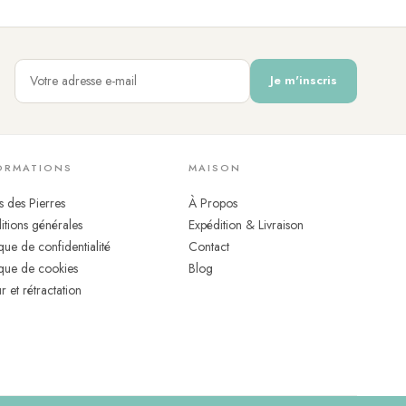
au
: vous pouvez le garder sous la douche, en mer comme à la
'a jamais besoin d'enlever. Le montage sur élastique renforce
Je m'inscris
uvement. Pour l'entretenir, un simple rinçage à l'eau claire
ORMATIONS
MAISON
s des Pierres
À Propos
tions générales
Expédition & Livraison
ique de confidentialité
Contact
ique de cookies
Blog
r et rétractation