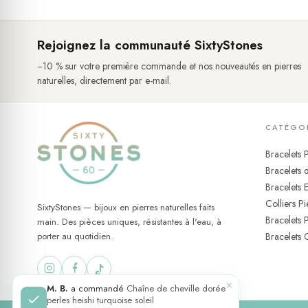
Comment porter votre bijou
Rejoignez la communauté SixtyStones
Contrairement à la grande majorité des bijoux en pierres nature
piscine, sans craindre de l'abîmer. ✨ C'est une caractéristiqu
−10 % sur votre première commande et nos nouveautés en pierres
encore cette liberté : pas de clip, pas de fermoir, aucune manip
naturelles, directement par e-mail.
suffit après une exposition prolongée au chlore ou au sel.
CATÉGO
Bracelets P
Bracelets d
Bracelets 
Colliers Pi
SixtyStones — bijoux en pierres naturelles faits
Bracelets 
main. Des pièces uniques, résistantes à l'eau, à
porter au quotidien.
Bracelets 
×
M. B.
a commandé
Chaîne de cheville dorée
perles heishi turquoise soleil