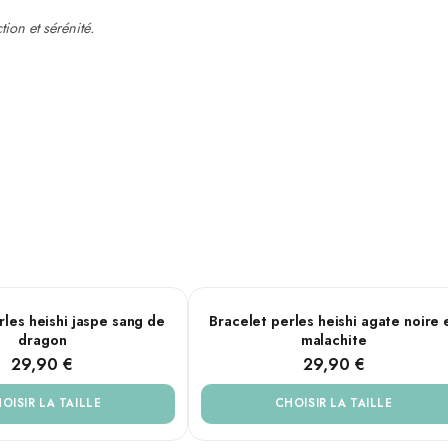
tion et sérénité.
gnets, sans fermeture
od
Agate noir
AILLES
PLUSIEURS TAILLES
rles heishi jaspe sang de
Bracelet perles heishi agate noire 
dragon
malachite
s à travers les cultures. Associée à la communication et à la confiance,
29,90 €
29,90 €
 les moments de doute. Sa teinte verte, légèrement voilée, évoque l'eau d
OISIR LA TAILLE
CHOISIR LA TAILLE
enfilées à la main, accentuent la fluidité naturelle de la pierre et offrent