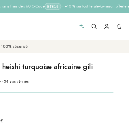
sans frais dès 60 €
Code
= −10 % sur tout le site
Livraison offerte e
ETE10
 100% sécurisé
eishi turquoise africaine gili
 · 34 avis vérifiés
 €