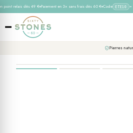
n point relais dès 49 €
Paiement en 3× sans frais dès 60 €
Code
= −
ETE10
Pierres natur