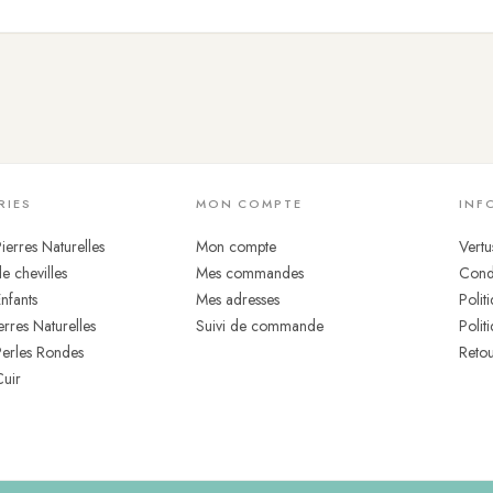
lles, ce bracelet en
turquoise africaine
est entièrement
résistant à l'e
e rare, qui permet de l'adopter comme un compagnon quotidien que l'on n
ulation — le bracelet s'adapte au poignet et suit naturellement chaque mo
RIES
MON COMPTE
INF
ierres Naturelles
Mon compte
Vertu
e chevilles
Mes commandes
Condi
Enfants
Mes adresses
Polit
erres Naturelles
Suivi de commande
Polit
Perles Rondes
Retou
Cuir