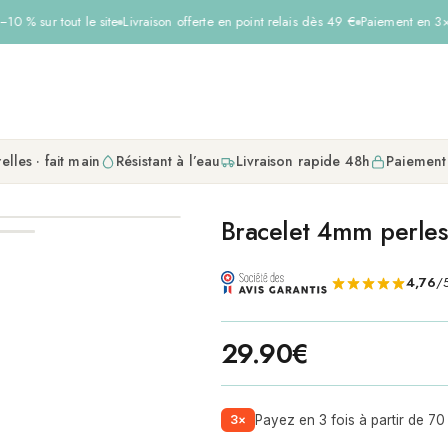
0 % sur tout le site
Livraison offerte en point relais dès 49 €
Paiement en 3× s
elles · fait main
Résistant à l’eau
Livraison rapide 48h
Paiement
Bracelet 4mm perles 
4,76
/5
29.90
€
3×
Payez en 3 fois à partir de 70