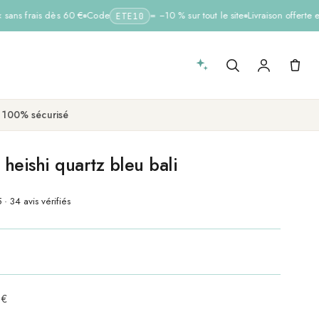
ans frais dès 60 €
Code
= −10 % sur tout le site
Livraison offerte e
ETE10
 100% sécurisé
heishi quartz bleu bali
 · 34 avis vérifiés
 €