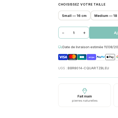
CHOISISSEZ VOTRE TAILLE
Small — 16 cm
Medium — 18
−
+
Aj
quantité
de
Date de livraison estimée 11/08/2
Bracelet
4mm
stripe
perles
heishi
UGS :
BBR8014-CQUARTZBLEU
quartz
bleu
bali
Fait main
pierres naturelles