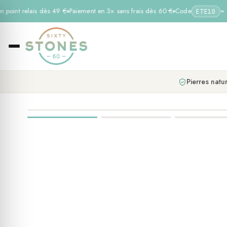
 point relais dès 49 €
Paiement en 3× sans frais dès 60 €
Code
= −1
ETE10
Pierres natur