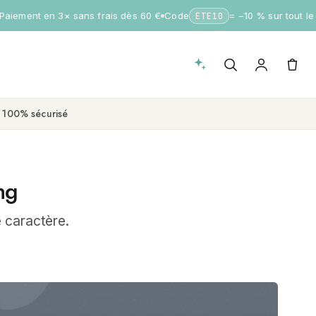
aiement en 3× sans frais dès 60 €
Code
= −10 % sur tout le si
ETE10
 100% sécurisé
ng
e caractère.