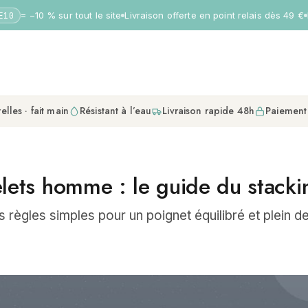
= −10 % sur tout le site
Livraison offerte en point relais dès 49 €
P
10
elles · fait main
Résistant à l’eau
Livraison rapide 48h
Paiement
lets homme : le guide du stacki
 règles simples pour un poignet équilibré et plein d