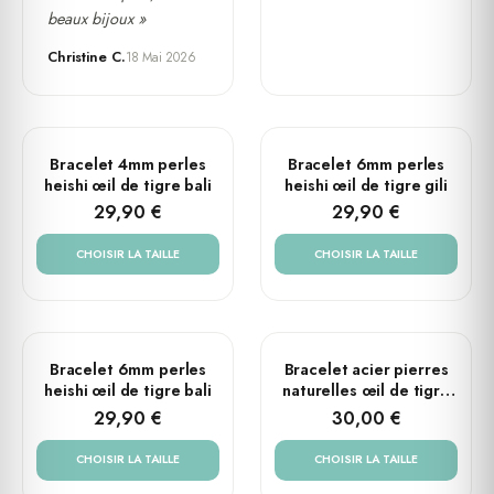
beaux bijoux »
Christine C.
18 Mai 2026
PLUSIEURS TAILLES
PLUSIEURS TAILLES
Bracelet 4mm perles
Bracelet 6mm perles
heishi œil de tigre bali
heishi œil de tigre gili
29,90 €
29,90 €
CHOISIR LA TAILLE
CHOISIR LA TAILLE
PLUSIEURS TAILLES
PLUSIEURS TAILLES
Bracelet 6mm perles
Bracelet acier pierres
heishi œil de tigre bali
naturelles œil de tigre
vert perles rondes 8mm
29,90 €
30,00 €
CHOISIR LA TAILLE
CHOISIR LA TAILLE