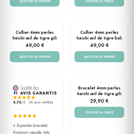
AJOUTER AU PANIER
CHOISIR LA TAILLE
Collier 4mm perles
Collier 4mm perles
heishi œil de tigre gili
heishi œil de tigre bali
49,00 €
49,00 €
AJOUTER AU PANIER
AJOUTER AU PANIER
PLUSIEURS TAILLES
Bracelet 4mm perles
heishi œil de tigre gili
29,90 €
4,76
/5 · 34 avis vérifiés
CHOISIR LA TAILLE
« Superbe bracelet,
livraison rapide, très